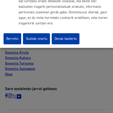
bat sortzeko erabil ditzakete cookieak, eta beste toki
Lan eskaintza
batzuetan iragarki pertsonalizatuak erakutsi, informazio
Kontratatzailaren profila
pertsonala zuzenean gorde gabe. Donostia.eus atariak, gaur
Egoitza elektronikoa
egun, ez du mota horretako cookierik erabiltzen, ezta inoren
Mapak - GeoDonostia
iragarkirik sartzen ere.
Prentsa aretoa
Web-mapa
Berretsi
Guztiak onartu
Denak baztertu
Beste webgune korporatibo batzuk
Donostia Kirola
Donostia Kultura
Donostia Turismoa
Donostia Sustapena
Dbus
Sare sozialetan jarrai gaitzazu