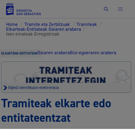
Bilatu
Home
/
Tramite eta Zerbitzuak
/
Tramiteak
/
Elkarteak-Entitateak Gaiaren arabera
/
Izen emateak-Erregistroak
Gaiaren arabera
Bizi-egoeraren arabera
ELKARTEAK-ENTITATEAK
B@kQ identifikazio elektronikoa
Tramiteak elkarte edo
entitateentzat
Egoitza elektronikoa
Lege oharra