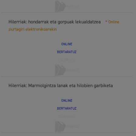
MAKINAZ
Hilerriak: hondarrak eta gorpuak lekualdatzea
* Online
ziurtagiri elektronikoarekin
ONLINE
BERTARATUZ
TELEFONOZ
MAKINAZ
Hilerriak: Marmolgintza lanak eta hilobien garbiketa
ONLINE
BERTARATUZ
TELEFONOZ
MAKINAZ