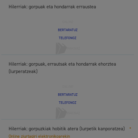
Hilerriak: gorpuak eta hondarrak erraustea
ONLINE
BERTARATUZ
TELEFONOZ
MAKINAZ
Hilerriak: gorpuak, errautsak eta hondarrak ehorztea
(lurperatzeak)
ONLINE
BERTARATUZ
TELEFONOZ
MAKINAZ
Hilerriak: gorpuzkiak hobitik atera (lurpetik kanporatzea)
*
Online ziurtagiri elektronikoarekin