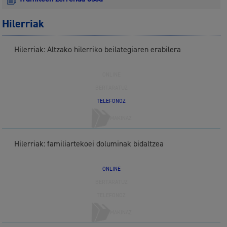
Hilerriak
Hilerriak: Altzako hilerriko beilategiaren erabilera
ONLINE
BERTARATUZ
TELEFONOZ
MAKINAZ
Hilerriak: familiartekoei doluminak bidaltzea
ONLINE
BERTARATUZ
TELEFONOZ
MAKINAZ