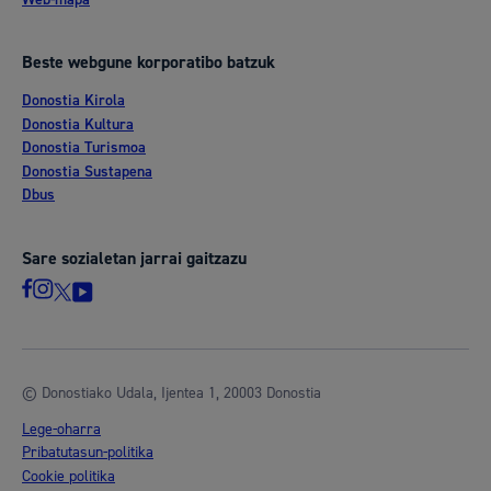
Beste webgune korporatibo batzuk
Donostia Kirola
Donostia Kultura
Donostia Turismoa
Donostia Sustapena
Dbus
Sare sozialetan jarrai gaitzazu
© Donostiako Udala, Ijentea 1, 20003 Donostia
Lege-oharra
Pribatutasun-politika
Cookie politika