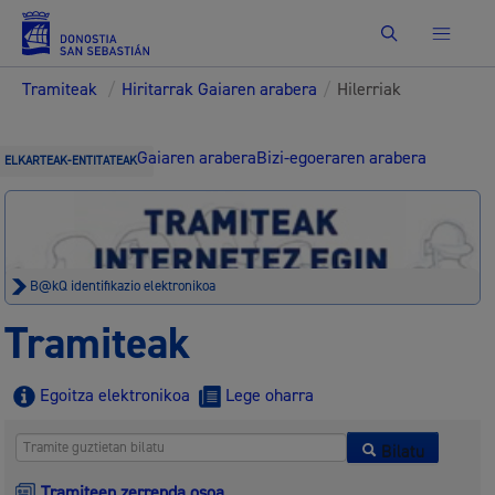
Bilatu
Tramiteak
/
Hiritarrak Gaiaren arabera
/
Hilerriak
Gaiaren arabera
Bizi-egoeraren arabera
ELKARTEAK-ENTITATEAK
B@kQ identifikazio elektronikoa
Tramiteak
Egoitza elektronikoa
Lege oharra
Bilatu
Tramiteen zerrenda osoa