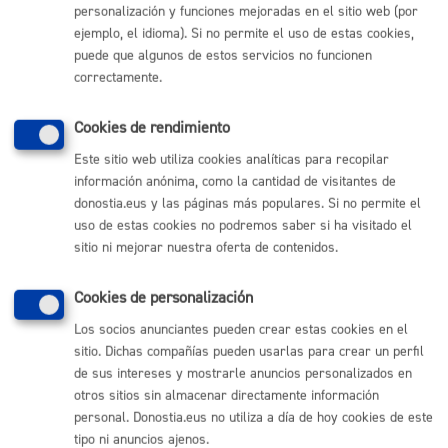
personalización y funciones mejoradas en el sitio web (por
datos ya no sean necesarios para las finalidades para las
cuales fueron recabados.
ejemplo, el idioma). Si no permite el uso de estas cookies,
La limitación del tratamiento de sus datos, en cuyo caso, sólo
puede que algunos de estos servicios no funcionen
serán conservados por el Ayuntamiento para el ejercicio o la
correctamente.
defensa de reclamaciones.
La oposición al tratamiento de sus datos, en cuyo caso, el
Ayuntamiento dejará de tratar los datos, salvo por motivos
legítimos imperiosos, o el ejercicio o la defensa de posibles
Cookies de rendimiento
reclamaciones.
Este sitio web utiliza cookies analíticas para recopilar
Los derechos podrán ejercitarse
vía on line
o presencial ante el
información anónima, como la cantidad de visitantes de
Ayuntamiento, como Responsable del tratamiento, o en su caso,
donostia.eus y las páginas más populares. Si no permite el
uso de estas cookies no podremos saber si ha visitado el
ante el Encargado del tratamiento.
sitio ni mejorar nuestra oferta de contenidos.
Si en el ejercicio de sus derechos no ha sido debidamente
atendida o atendido, podrá presentar una reclamación ante la
Cookies de personalización
Agencia Vasca de Protección de Datos. Dirección: C/ Beato
Los socios anunciantes pueden crear estas cookies en el
Tomás de Zumárraga, 71 – 3ª planta - 01008 Vitoria-Gasteiz. No
sitio. Dichas compañías pueden usarlas para crear un perfil
obstante, podrá ponerse en contacto con el delegado/a de
de sus intereses y mostrarle anuncios personalizados en
protección de datos del Ayuntamiento, para cualquier cuestión
otros sitios sin almacenar directamente información
relacionada con el tratamiento de sus datos.
personal. Donostia.eus no utiliza a día de hoy cookies de este
tipo ni anuncios ajenos.