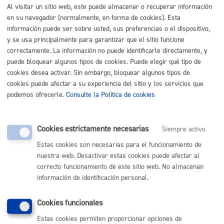
Al visitar un sitio web, este puede almacenar o recuperar información
infracciones relacionadas con el tratamiento.
en su navegador (normalmente, en forma de cookies). Esta
Legitimación
información puede ser sobre usted, sus preferencias o el dispositivo,
y se usa principalmente para garantizar que el sitio funcione
Artículo 6.1.e) RGPD, en cumplimiento de una misión realizada
correctamente. La información no puede identificarle directamente, y
en interés público. Artículo 17.1.3) de la Ley 2/2016 de 7 de abril,
puede bloquear algunos tipos de cookies. Puede elegir qué tipo de
de Instituciones Locales de Euskadi.
cookies desea activar. Sin embargo, bloquear algunos tipos de
cookies puede afectar a su experiencia del sitio y los servicios que
Destinatarios
podemos ofrecerle.
Consulte la Política de cookies
Las establecidas legalmente y que sean de aplicación en el
ámbito de este tratamiento.
Cookies estrictamente necesarias
Siempre activo
Derechos
Estas cookies son necesarias para el funcionamiento de
nuestra web. Desactivar estas cookies puede afectar al
Las personas afectadas tienen derecho a obtener confirmación
correcto funcionamiento de este sitio web. No almacenan
sobre si el Ayuntamiento de San Sebastián está tratando sus
información de identificación personal.
datos personales. Además, tendrán derecho a solicitar:
Cookies funcionales
El acceso a sus datos personales.
La rectificación de los datos inexactos o incompletos.
Estas cookies permiten proporcionar opciones de
La supresión de sus datos cuando, entre otros motivos, los