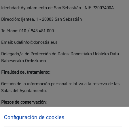
Identidad: Ayuntamiento de San Sebastián - NIF P2007400A
Dirección: Ijentea, 1 - 20003 San Sebastián
Teléfono: 010 / 943 481 000
Email: udalinfo@donostia.eus
Delegado/a de Protección de Datos: Donostiako Udaleko Datu
Babeserako Ordezkaria
Finalidad del tratamiento:
Gestión de la información personal relativa a la reserva de las
Salas del Ayuntamiento.
Plazos de conservación:
Los datos personales se conservarán de acuerdo con la
Configuración de cookies
normativa de archivo documental del Ayuntamiento de Donostia
y, en su caso, según los plazos de prescripción de las posibles