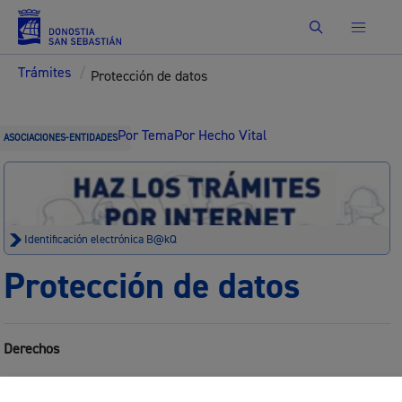
Buscar
Trámites
/
Protección de datos
Por Tema
Por Hecho Vital
ASOCIACIONES-ENTIDADES
Identificación electrónica B@kQ
Protección de datos
Derechos
Las personas afectadas tienen derecho a obtener confirmación