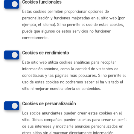
Cookies funcionales
obstante, podrá ponerse en contacto con el delegado/a de
protección de datos del Ayuntamiento, para cualquier cuestión
Estas cookies permiten proporcionar opciones de
relacionada con el tratamiento de sus datos.
personalización y funciones mejoradas en el sitio web (por
ejemplo, el idioma). Si no permite el uso de estas cookies,
puede que algunos de estos servicios no funcionen
correctamente.
Comunícate con el Ayuntamiento de Donostia / San
Sebastián
Cookies de rendimiento
(gratuito desde Donostia / San Sebastián)
010
Este sitio web utiliza cookies analíticas para recopilar
información anónima, como la cantidad de visitantes de
(+34) 943 481 000
donostia.eus y las páginas más populares. Si no permite el
Buzón de la ciudadanía
uso de estas cookies no podremos saber si ha visitado el
Informar de un error en la web
sitio ni mejorar nuestra oferta de contenidos.
Enlaces útiles
Cookies de personalización
Los socios anunciantes pueden crear estas cookies en el
Ofertas de empleo
sitio. Dichas compañías pueden usarlas para crear un perfil
Perfil del contratante
de sus intereses y mostrarle anuncios personalizados en
Sede electrónica
Mapas - GeoDonostia
otros sitios sin almacenar directamente información