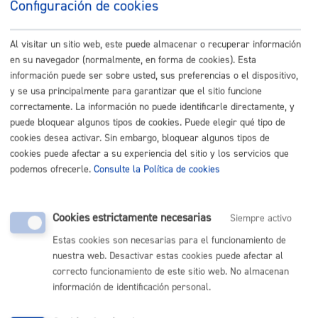
sobre si el Ayuntamiento de San Sebastián está tratando sus
Configuración de cookies
datos personales. Además, tendrán derecho a solicitar:
Al visitar un sitio web, este puede almacenar o recuperar información
El acceso a sus datos personales.
La rectificación de los datos inexactos o incompletos.
en su navegador (normalmente, en forma de cookies). Esta
La supresión de sus datos cuando, entre otros motivos, los
información puede ser sobre usted, sus preferencias o el dispositivo,
datos ya no sean necesarios para las finalidades para las
cuales fueron recabados.
y se usa principalmente para garantizar que el sitio funcione
La limitación del tratamiento de sus datos, en cuyo caso, sólo
correctamente. La información no puede identificarle directamente, y
serán conservados por el Ayuntamiento para el ejercicio o la
puede bloquear algunos tipos de cookies. Puede elegir qué tipo de
defensa de reclamaciones.
La oposición al tratamiento de sus datos, en cuyo caso, el
cookies desea activar. Sin embargo, bloquear algunos tipos de
Ayuntamiento dejará de tratar los datos, salvo por motivos
cookies puede afectar a su experiencia del sitio y los servicios que
legítimos imperiosos, o el ejercicio o la defensa de posibles
podemos ofrecerle.
Consulte la Política de cookies
reclamaciones.
Los derechos podrán ejercitarse
vía on line
o presencial ante el
Ayuntamiento, como Responsable del tratamiento, o en su caso,
Cookies estrictamente necesarias
Siempre activo
ante el Encargado del tratamiento.
Estas cookies son necesarias para el funcionamiento de
nuestra web. Desactivar estas cookies puede afectar al
Si en el ejercicio de sus derechos no ha sido debidamente
correcto funcionamiento de este sitio web. No almacenan
atendida o atendido, podrá presentar una reclamación ante la
información de identificación personal.
Agencia Vasca de Protección de Datos. Dirección: C/ Beato
Tomás de Zumárraga, 71 – 3ª planta - 01008 Vitoria-Gasteiz. No