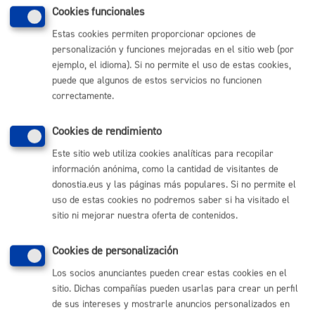
Cookies funcionales
eFactura
Estas cookies permiten proporcionar opciones de
Planes de Contratación
personalización y funciones mejoradas en el sitio web (por
ejemplo, el idioma). Si no permite el uso de estas cookies,
puede que algunos de estos servicios no funcionen
correctamente.
Comunícate con el Ayuntamiento de Donostia / San
Cookies de rendimiento
Sebastián
Este sitio web utiliza cookies analíticas para recopilar
(gratuito desde Donostia / San Sebastián)
010
información anónima, como la cantidad de visitantes de
(+34) 943 481 000
donostia.eus y las páginas más populares. Si no permite el
Buzón de la ciudadanía
uso de estas cookies no podremos saber si ha visitado el
Informar de un error en la web
sitio ni mejorar nuestra oferta de contenidos.
Cookies de personalización
Enlaces útiles
Los socios anunciantes pueden crear estas cookies en el
Ofertas de empleo
sitio. Dichas compañías pueden usarlas para crear un perfil
Perfil del contratante
de sus intereses y mostrarle anuncios personalizados en
Sede electrónica