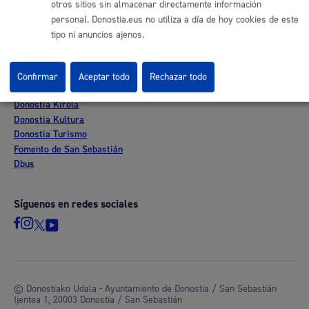
otros sitios sin almacenar directamente información
Mapas - GeoDonostia
personal. Donostia.eus no utiliza a día de hoy cookies de este
Sala de prensa
tipo ni anuncios ajenos.
Mapa web
Confirmar
Aceptar todo
Rechazar todo
Otras páginas web corporativas
Donostia Kirola
Donostia Kultura
Donostia Turismo
Fomento de San Sebastián
Dbus
Síguenos en redes sociales
© Donostiako Udala - Ayuntamiento de Donostia / San Sebastián
Ijentea 1, 20003 Donostia / San Sebastián