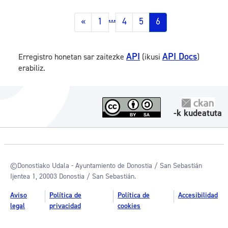
...
«
1
4
5
6
API
API Docs
Erregistro honetan sar zaitezke
(ikusi
)
erabiliz.
-k kudeatuta
©Donostiako Udala - Ayuntamiento de Donostia / San Sebastián
Ijentea 1, 20003 Donostia / San Sebastián.
Aviso
Política de
Política de
Accesibilidad
legal
privacidad
cookies