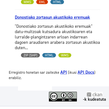
WMS
XML
HTML
Donostiako zortasun akustikoko eremuak
"Donostiako zortasun akustikoko eremuak"
datu-multzoak kutsadura akustikoaren eta
lurralde-plangintzaren arloan indarrean
dagoen araudiaren arabera zortasun akustikoa
duten...
ZIP (SHP)
HTML
WMS
API
API Docs
Erregistro honetan sar zaitezke
(ikusi
)
erabiliz.
-k kudeatuta