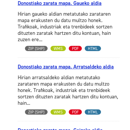
Donostiako zarata mapa. Gaueko aldia
Hirian gaueko aldian metatutako zarataren
mapa erakusten du datu multzo honek.
Trafikoak, industriak eta trenbideek sortzen
dituzten zaratak hartzen ditu kontuan, hain
zuzen ere...
ZIP (SHP)
WMS
PDF
HTML
Donostiako zarata mapa. Arratsaldeko aldia
Hirian arratsaldeko aldian metatutako
zarataren mapa erakusten du datu multzo
honek. Trafikoak, industriak eta trenbideek
sortzen dituzten zaratak hartzen ditu kontuan,
hain...
ZIP (SHP)
WMS
PDF
HTML