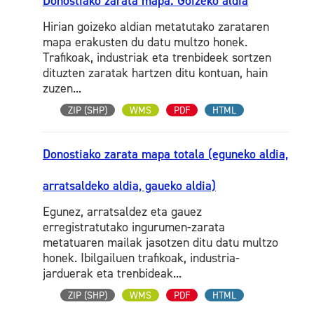
Donostiako zarata mapa. Goizeko aldia
Hirian goizeko aldian metatutako zarataren
mapa erakusten du datu multzo honek.
Trafikoak, industriak eta trenbideek sortzen
dituzten zaratak hartzen ditu kontuan, hain
zuzen...
ZIP (SHP)
WMS
PDF
HTML
Donostiako zarata mapa totala (eguneko aldia,
arratsaldeko aldia, gaueko aldia)
Egunez, arratsaldez eta gauez
erregistratutako ingurumen-zarata
metatuaren mailak jasotzen ditu datu multzo
honek. Ibilgailuen trafikoak, industria-
jarduerak eta trenbideak...
ZIP (SHP)
WMS
PDF
HTML