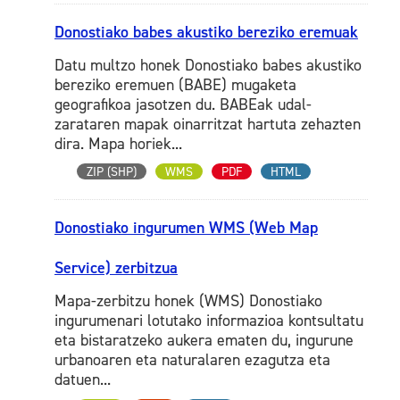
Donostiako babes akustiko bereziko eremuak
Datu multzo honek Donostiako babes akustiko
bereziko eremuen (BABE) mugaketa
geografikoa jasotzen du. BABEak udal-
zarataren mapak oinarritzat hartuta zehazten
dira. Mapa horiek...
ZIP (SHP)
WMS
PDF
HTML
Donostiako ingurumen WMS (Web Map
Service) zerbitzua
Mapa-zerbitzu honek (WMS) Donostiako
ingurumenari lotutako informazioa kontsultatu
eta bistaratzeko aukera ematen du, ingurune
urbanoaren eta naturalaren ezagutza eta
datuen...