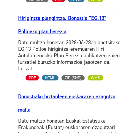
Hirigintza plangintza. Donostia “EG.13”
Polloeko plan berezia
Datu multzo honetan 2028-06-28an onetsitako
EG.13 Polloe hirigintza-eremuaren Hiri
Antolamenduko Plan Berezia aplikatzen zaien
lurzatiei buruzko informazioa jasotzen da.
Lurzati...
PDF
HTML
ZIP (SHP)
WMS
Donostiako biztanleen euskararen ezagutza
maila
Datu multzo honetan Euskal Estatistika
Erakundeak (Eustat) euskararen ezagutzari