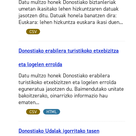
Datu multzo honek Donostiako biztanleriak
umetan ikasitako lehen hizkuntzaren datuak
jasotzen ditu. Datuak honela banatzen dira:
Euskara: lehen hizkuntza euskara ikasi duen...
CSV
Donostiako erabilera turistikoko etxebizitza
eta logelen errolda
Datu multzo honek Donostiako erabilera
turistikoko etxebizitzen eta logelen errolda
eguneratua jasotzen du. Baimendutako unitate
bakoitzerako, oinarrizko informazio hau
ematen...
CSV
HTML
Donostiako Udalak igorritako tasen