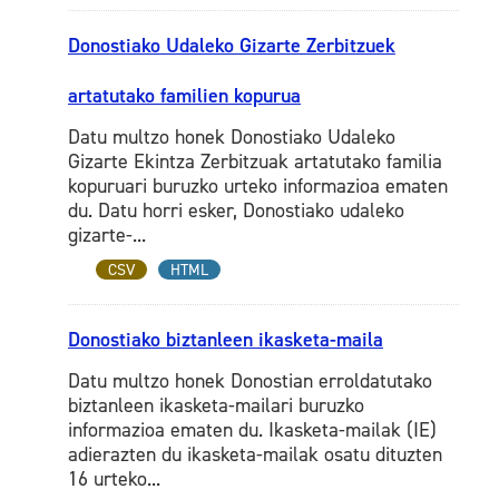
Donostiako Udaleko Gizarte Zerbitzuek
artatutako familien kopurua
Datu multzo honek Donostiako Udaleko
Gizarte Ekintza Zerbitzuak artatutako familia
kopuruari buruzko urteko informazioa ematen
du. Datu horri esker, Donostiako udaleko
gizarte-...
CSV
HTML
Donostiako biztanleen ikasketa-maila
Datu multzo honek Donostian erroldatutako
biztanleen ikasketa-mailari buruzko
informazioa ematen du. Ikasketa-mailak (IE)
adierazten du ikasketa-mailak osatu dituzten
16 urteko...