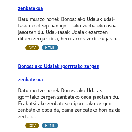
zenbatekoa
Datu multzo honek Donostiako Udalak udal-
tasen kontzeptuan igorritako zenbateko osoa
jasotzen du. Udal-tasak Udalak ezartzen
dituen zergak dira, herritarrek zerbitzu jakin...
CSV
HTML
Donostiako Udalak igorritako zergen
zenbatekoa
Datu multzo honek Donostiako Udalak
igorritako zergen zenbateko osoa jasotzen du.
Erakutsitako zenbatekoa igorritako zergen
zenbateko osoa da, baina zenbateko hori ez da
zertan...
CSV
HTML