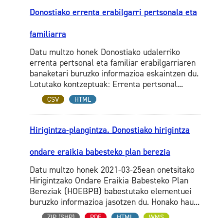
Donostiako errenta erabilgarri pertsonala eta
familiarra
Datu multzo honek Donostiako udalerriko
errenta pertsonal eta familiar erabilgarriaren
banaketari buruzko informazioa eskaintzen du.
Lotutako kontzeptuak: Errenta pertsonal...
CSV
HTML
Hirigintza-plangintza. Donostiako hirigintza
ondare eraikia babesteko plan berezia
Datu multzo honek 2021-03-25ean onetsitako
Hirigintzako Ondare Eraikia Babesteko Plan
Bereziak (HOEBPB) babestutako elementuei
buruzko informazioa jasotzen du. Honako hau...
ZIP (SHP)
PDF
HTML
WMS