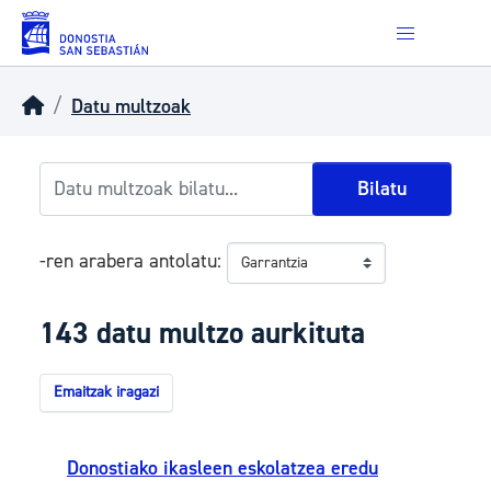
Skip to main content
Datu multzoak
Bilatu
-ren arabera antolatu
143 datu multzo aurkituta
Emaitzak iragazi
Donostiako ikasleen eskolatzea eredu