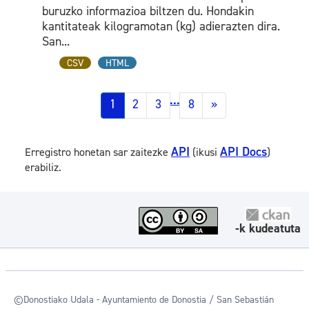
buruzko informazioa biltzen du. Hondakin
kantitateak kilogramotan (kg) adierazten dira.
San...
CSV
HTML
...
1
2
3
8
»
API
API Docs
Erregistro honetan sar zaitezke
(ikusi
)
erabiliz.
-k kudeatuta
©Donostiako Udala - Ayuntamiento de Donostia / San Sebastián