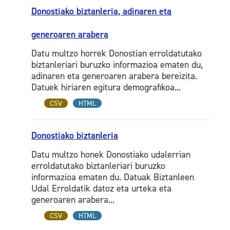
Donostiako biztanleria, adinaren eta
generoaren arabera
Datu multzo horrek Donostian erroldatutako
biztanleriari buruzko informazioa ematen du,
adinaren eta generoaren arabera bereizita.
Datuek hiriaren egitura demografikoa...
CSV
HTML
Donostiako biztanleria
Datu multzo honek Donostiako udalerrian
erroldatutako biztanleriari buruzko
informazioa ematen du. Datuak Biztanleen
Udal Erroldatik datoz eta urteka eta
generoaren arabera...
CSV
HTML