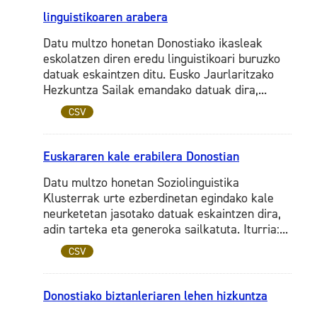
linguistikoaren arabera
Datu multzo honetan Donostiako ikasleak
eskolatzen diren eredu linguistikoari buruzko
datuak eskaintzen ditu. Eusko Jaurlaritzako
Hezkuntza Sailak emandako datuak dira,...
CSV
Euskararen kale erabilera Donostian
Datu multzo honetan Soziolinguistika
Klusterrak urte ezberdinetan egindako kale
neurketetan jasotako datuak eskaintzen dira,
adin tarteka eta generoka sailkatuta. Iturria:...
CSV
Donostiako biztanleriaren lehen hizkuntza