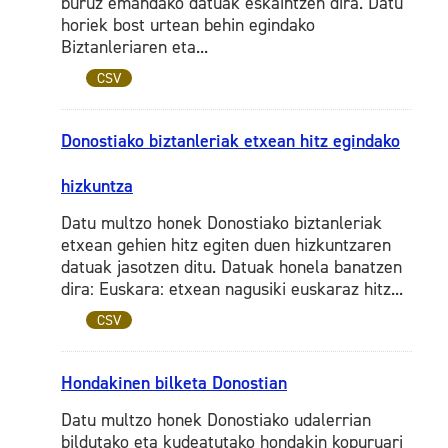
buruz emandako datuak eskaintzen dira. Datu
horiek bost urtean behin egindako
Biztanleriaren eta...
CSV
Donostiako biztanleriak etxean hitz egindako
hizkuntza
Datu multzo honek Donostiako biztanleriak
etxean gehien hitz egiten duen hizkuntzaren
datuak jasotzen ditu. Datuak honela banatzen
dira: Euskara: etxean nagusiki euskaraz hitz...
CSV
Hondakinen bilketa Donostian
Datu multzo honek Donostiako udalerrian
bildutako eta kudeatutako hondakin kopuruari