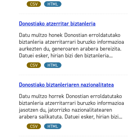
CSV
HTML
Donostiako atzerritar biztanleria
Datu multzo honek Donostian erroldatutako
biztanleria atzerritarrari buruzko informazioa
aurkezten du, generoaren arabera bereizita.
Datuei esker, hirian bizi den biztanleria...
CSV
HTML
Donostiako biztanleriaren nazionalitatea
Datu multzo horrek Donostian erroldatutako
biztanleria atzerritarrari buruzko informazioa
jasotzen du, jatorrizko nazionalitatearen
arabera sailkatuta. Datuei esker, hirian bizi...
CSV
HTML