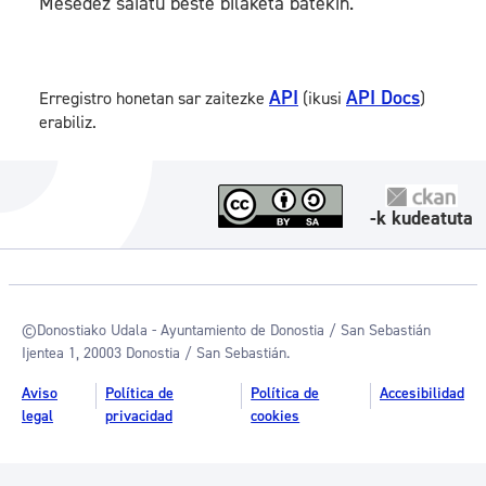
Mesedez saiatu beste bilaketa batekin.
API
API Docs
Erregistro honetan sar zaitezke
(ikusi
)
erabiliz.
-k kudeatuta
©Donostiako Udala - Ayuntamiento de Donostia / San Sebastián
Ijentea 1, 20003 Donostia / San Sebastián.
Aviso
Política de
Política de
Accesibilidad
legal
privacidad
cookies