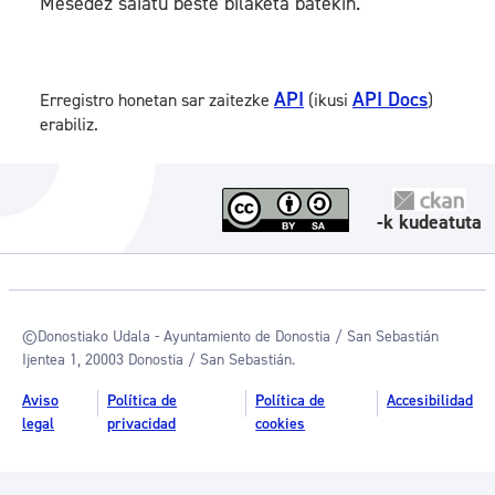
Mesedez saiatu beste bilaketa batekin.
API
API Docs
Erregistro honetan sar zaitezke
(ikusi
)
erabiliz.
-k kudeatuta
©Donostiako Udala - Ayuntamiento de Donostia / San Sebastián
Ijentea 1, 20003 Donostia / San Sebastián.
Aviso
Política de
Política de
Accesibilidad
legal
privacidad
cookies