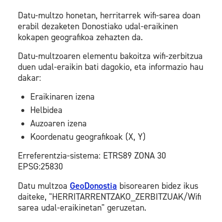
Datu-multzo honetan, herritarrek wifi-sarea doan
erabil dezaketen Donostiako udal-eraikinen
kokapen geografikoa zehazten da.
Datu-multzoaren elementu bakoitza wifi-zerbitzua
duen udal-eraikin bati dagokio, eta informazio hau
dakar:
Eraikinaren izena
Helbidea
Auzoaren izena
Koordenatu geografikoak (X, Y)
Erreferentzia-sistema: ETRS89 ZONA 30
EPSG:25830
Datu multzoa
GeoDonostia
bisorearen bidez ikus
daiteke, "HERRITARRENTZAKO_ZERBITZUAK/Wifi
sarea udal-eraikinetan" geruzetan.