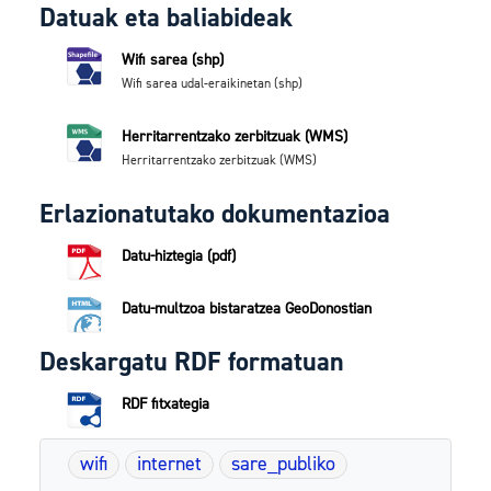
Datuak eta baliabideak
Wifi sarea (shp)
Wifi sarea udal-eraikinetan (shp)
Herritarrentzako zerbitzuak (WMS)
Herritarrentzako zerbitzuak (WMS)
Erlazionatutako dokumentazioa
Datu-hiztegia (pdf)
Datu-multzoa bistaratzea GeoDonostian
Deskargatu RDF formatuan
RDF fitxategia
wifi
internet
sare_publiko