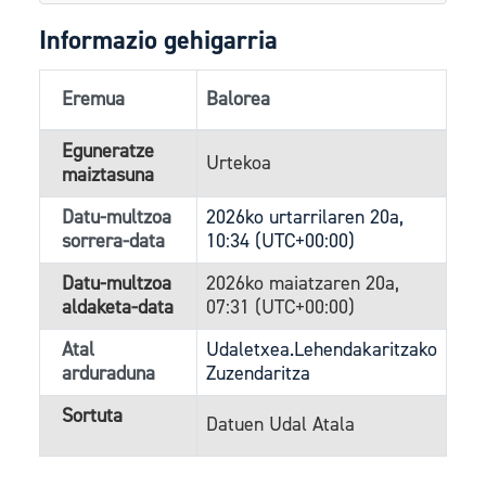
Informazio gehigarria
Eremua
Balorea
Eguneratze
Urtekoa
maiztasuna
Datu-multzoa
2026ko urtarrilaren 20a,
sorrera-data
10:34 (UTC+00:00)
Datu-multzoa
2026ko maiatzaren 20a,
aldaketa-data
07:31 (UTC+00:00)
Atal
Udaletxea.Lehendakaritzako
arduraduna
Zuzendaritza
Sortuta
Datuen Udal Atala