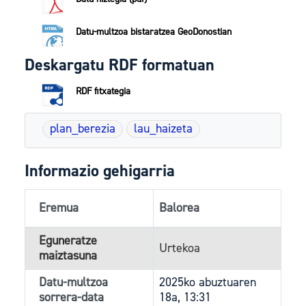
Datu-multzoa bistaratzea GeoDonostian
Deskargatu RDF formatuan
RDF fitxategia
plan_berezia
lau_haizeta
Informazio gehigarria
Eremua
Balorea
Eguneratze
Urtekoa
maiztasuna
Datu-multzoa
2025ko abuztuaren
sorrera-data
18a, 13:31