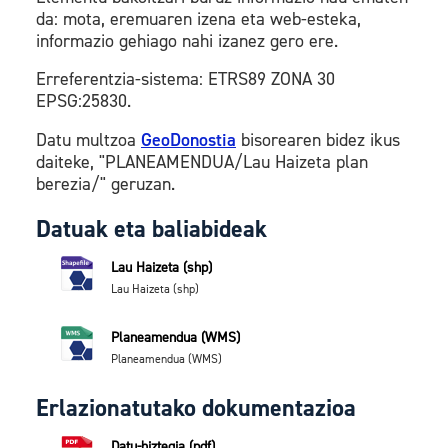
da: mota, eremuaren izena eta web-esteka,
informazio gehiago nahi izanez gero ere.
Erreferentzia-sistema: ETRS89 ZONA 30
EPSG:25830.
Datu multzoa
GeoDonostia
bisorearen bidez ikus
daiteke, "PLANEAMENDUA/Lau Haizeta plan
berezia/" geruzan.
Datuak eta baliabideak
Lau Haizeta (shp)
Lau Haizeta (shp)
Planeamendua (WMS)
Planeamendua (WMS)
Erlazionatutako dokumentazioa
Datu-hiztegia (pdf)