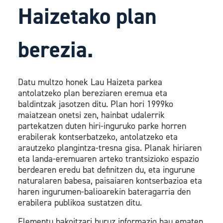
Haizetako plan
berezia.
Datu multzo honek Lau Haizeta parkea
antolatzeko plan bereziaren eremua eta
baldintzak jasotzen ditu. Plan hori 1999ko
maiatzean onetsi zen, hainbat udalerrik
partekatzen duten hiri-inguruko parke horren
erabilerak kontserbatzeko, antolatzeko eta
arautzeko plangintza-tresna gisa. Planak hiriaren
eta landa-eremuaren arteko trantsizioko espazio
berdearen eredu bat definitzen du, eta ingurune
naturalaren babesa, paisaiaren kontserbazioa eta
haren ingurumen-balioarekin bateragarria den
erabilera publikoa sustatzen ditu.
Elementu bakoitzari buruz informazio hau ematen