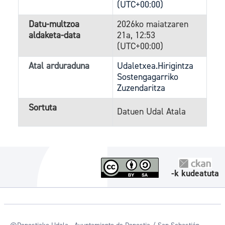
(UTC+00:00)
Datu-multzoa
2026ko maiatzaren
aldaketa-data
21a, 12:53
(UTC+00:00)
Atal arduraduna
Udaletxea.Hirigintza
Sostengagarriko
Zuzendaritza
Sortuta
Datuen Udal Atala
-k kudeatuta