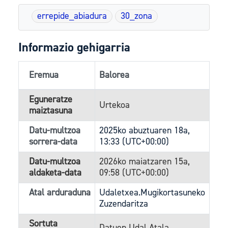
errepide_abiadura
30_zona
Informazio gehigarria
Eremua
Balorea
Eguneratze
Urtekoa
maiztasuna
Datu-multzoa
2025ko abuztuaren 18a,
sorrera-data
13:33 (UTC+00:00)
Datu-multzoa
2026ko maiatzaren 15a,
aldaketa-data
09:58 (UTC+00:00)
Atal arduraduna
Udaletxea.Mugikortasuneko
Zuzendaritza
Sortuta
Datuen Udal Atala