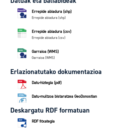
Datuak eta baliabideak
Errepide abiadura (shp)
Errepide abiadura (shp)
Errepide abiadura (csv)
Errepide abiadura (csv)
Garraioa (WMS)
Garraioa (WMS)
Erlazionatutako dokumentazioa
Datu-hiztegia (pdf)
Datu-multzoa bistaratzea GeoDonostian
Deskargatu RDF formatuan
RDF fitxategia