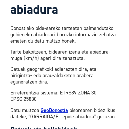
abiadura
Donostiako bide-sareko tarteetan baimendutako
gehieneko abiadurari buruzko informazio zehatza
ematen du datu multzo honek.
Tarte bakoitzean, bidearen izena eta abiadura-
muga (km/h) ageri dira zehaztuta.
Datuak geografikoki adierazten dira, eta
hirigintza- edo arau-aldaketen arabera
eguneratzen dira.
Erreferentzia-sistema: ETRS89 ZONA 30
EPSG:25830
Datu multzoa
GeoDonostia
bisorearen bidez ikus
daiteke, "GARRAIOA/Errepide abiadura" geruzan.