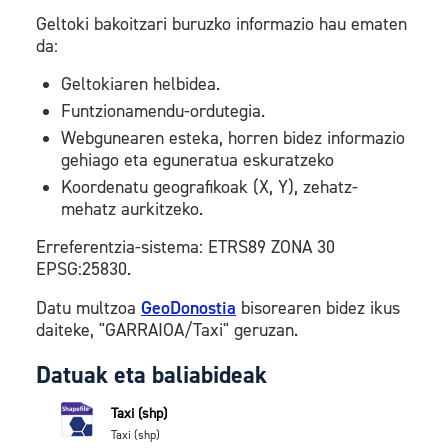
Geltoki bakoitzari buruzko informazio hau ematen
da:
Geltokiaren helbidea.
Funtzionamendu-ordutegia.
Webgunearen esteka, horren bidez informazio
gehiago eta eguneratua eskuratzeko
Koordenatu geografikoak (X, Y), zehatz-
mehatz aurkitzeko.
Erreferentzia-sistema: ETRS89 ZONA 30
EPSG:25830.
Datu multzoa
GeoDonostia
bisorearen bidez ikus
daiteke, "GARRAIOA/Taxi" geruzan.
Datuak eta baliabideak
Taxi (shp)
Taxi (shp)