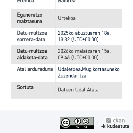
Eremua
Balorea
Eguneratze
Urtekoa
maiztasuna
Datu-multzoa
2025ko abuztuaren 18a,
sorrera-data
13:32 (UTC+00:00)
Datu-multzoa
2026ko maiatzaren 15a,
aldaketa-data
09:46 (UTC+00:00)
Atal arduraduna
Udaletxea.Mugikortasuneko
Zuzendaritza
Sortuta
Datuen Udal Atala
-k kudeatuta