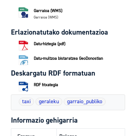
Garraioa (WMS)
Garraioa (WMS)
Erlazionatutako dokumentazioa
Datu-hiztegia (pdf)
Datu-multzoa bistaratzea GeoDonostian
Deskargatu RDF formatuan
RDF fitxategia
taxi
geraleku
garraio_publiko
Informazio gehigarria