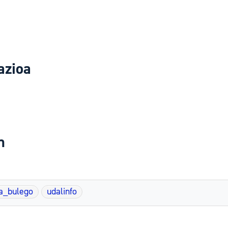
azioa
n
a_bulego
udalinfo