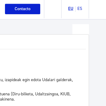
EU
ES
Contacto
u, izapideak egin edota Udalari galderak,
tuena (Diru-bilketa, Udaltzaingoa, KIUB,
makinena.