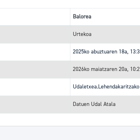
Balorea
Urtekoa
2025ko abuztuaren 18a, 13:
2026ko maiatzaren 20a, 10:
Udaletxea.Lehendakaritzako
Datuen Udal Atala