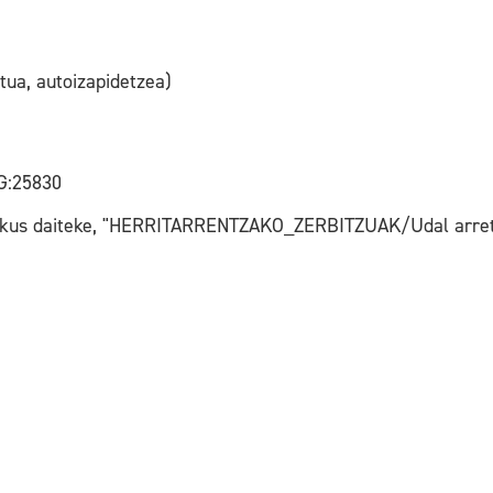
tua, autoizapidetzea)
G:25830
 ikus daiteke, "HERRITARRENTZAKO_ZERBITZUAK/Udal arret