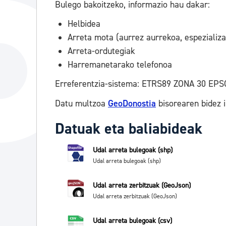
Bulego bakoitzeko, informazio hau dakar:
Helbidea
Arreta mota (aurrez aurrekoa, espezializa
Arreta-ordutegiak
Harremanetarako telefonoa
Erreferentzia-sistema: ETRS89 ZONA 30 EPS
Datu multzoa
GeoDonostia
bisorearen bidez
Datuak eta baliabideak
Udal arreta bulegoak (shp)
Udal arreta bulegoak (shp)
Udal arreta zerbitzuak (GeoJson)
Udal arreta zerbitzuak (GeoJson)
Udal arreta bulegoak (csv)