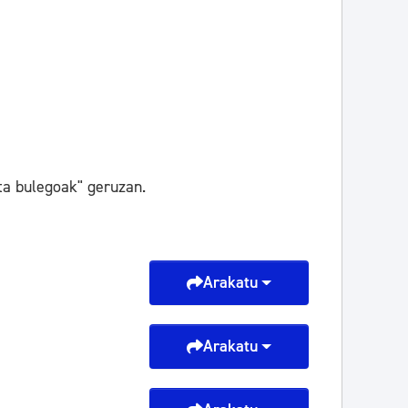
a bulegoak" geruzan.
Arakatu
Arakatu