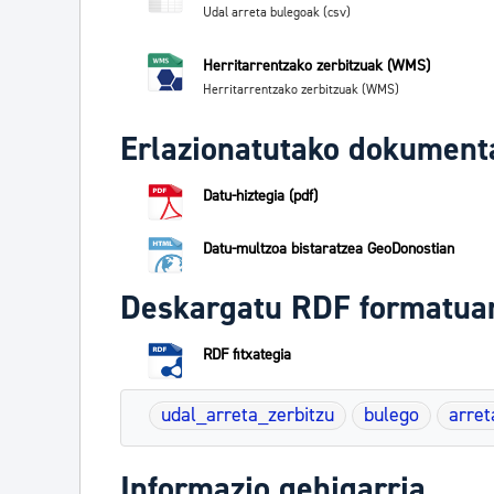
Udal arreta bulegoak (csv)
Herritarrentzako zerbitzuak (WMS)
Herritarrentzako zerbitzuak (WMS)
Erlazionatutako dokument
Datu-hiztegia (pdf)
Datu-multzoa bistaratzea GeoDonostian
Deskargatu RDF formatua
RDF fitxategia
udal_arreta_zerbitzu
bulego
arret
Informazio gehigarria