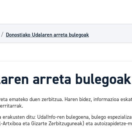
Donostiako Udalaren arreta bulegoak
aren arreta bulegoak
reta emateko duen zerbitzua. Haren bidez, informazioa eskat
erritarrak.
erakusten ditu: Udal!nfo-ren bulegoena, bulego espezializa
l-Artxiboa eta Gizarte Zerbitzuguneak) eta autoizapidetze-