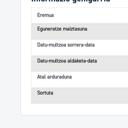
Eremua
Eguneratze maiztasuna
Datu-multzoa sorrera-data
Datu-multzoa aldaketa-data
Atal arduraduna
Sortuta