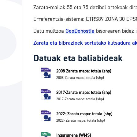
Zarata-mailak 55 eta 75 dezibel artekoak dir
Erreferentzia-sistema: ETRS89 ZONA 30 EPS
Datu multzoa
GeoDonostia
bisorearen bidez 
Zarata eta bibrazioek sortutako kutsadura a
Datuak eta baliabideak
2008-Zarata mapa: totala (shp)
2008-Zarata mapa: totala (shp)
2017-Zarata mapa: totala (shp)
2017-Zarata mapa: totala (shp)
2022- Zarata mapa: totala (shp)
2022- Zarata mapa: totala (shp)
Ingurumena (WMS)