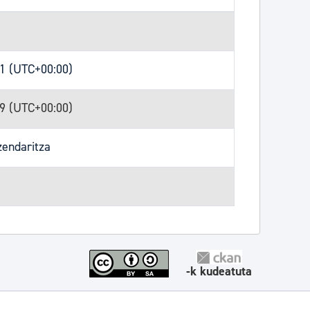
31 (UTC+00:00)
29 (UTC+00:00)
endaritza
-k kudeatuta