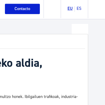
EU
ES
Contacto
ko aldia,
tzo honek. Ibilgailuen trafikoak, industria-