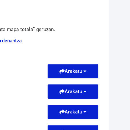
ta mapa totala" geruzan.
ordenantza
Arakatu
Arakatu
Arakatu