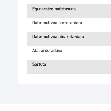
Eguneratze maiztasuna
Datu-multzoa sorrera-data
Datu-multzoa aldaketa-data
Atal arduraduna
Sortuta