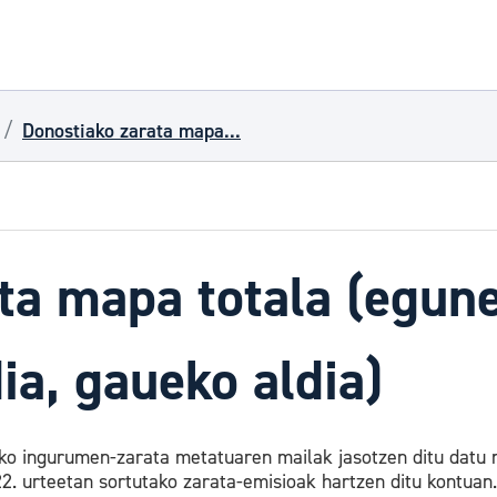
Donostiako zarata mapa...
ta mapa totala (egune
ia, gaueko aldia)
ko ingurumen-zarata metatuaren mailak jasotzen ditu datu mul
22. urteetan sortutako zarata-emisioak hartzen ditu kontuan.