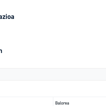
azioa
n
Balorea