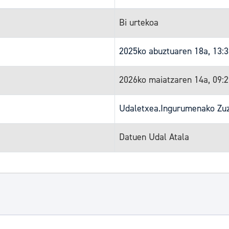
Bi urtekoa
2025ko abuztuaren 18a, 13:
2026ko maiatzaren 14a, 09:
Udaletxea.Ingurumenako Zuz
Datuen Udal Atala