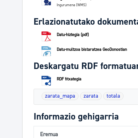
Ingurumena (WMS)
Erlazionatutako dokument
Datu-hiztegia (pdf)
Datu-multzoa bistaratzea GeoDonostian
Deskargatu RDF formatua
RDF fitxategia
zarata_mapa
zarata
totala
Informazio gehigarria
Eremua