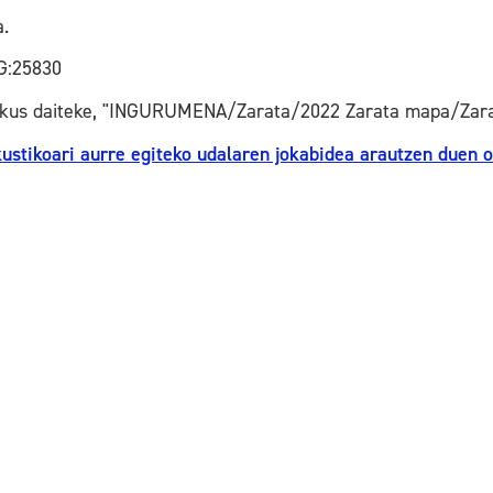
a.
G:25830
ikus daiteke, "INGURUMENA/Zarata/2022 Zarata mapa/Zara
kustikoari aurre egiteko udalaren jokabidea arautzen duen 