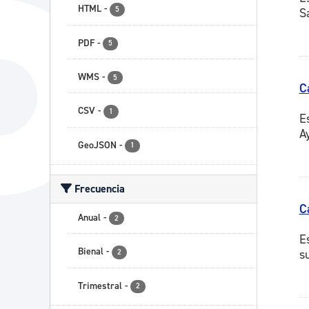
HTML
-
5
S
PDF
-
5
WMS
-
5
C
CSV
-
1
E
A
GeoJSON
-
1
Frecuencia
C
Anual
-
2
E
Bienal
-
su
2
Trimestral
-
2