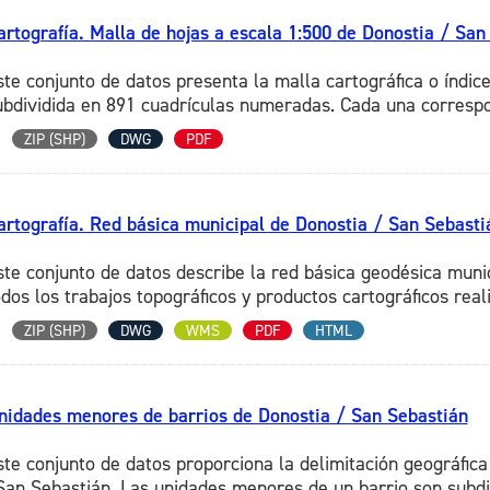
artografía. Malla de hojas a escala 1:500 de Donostia / San
ste conjunto de datos presenta la malla cartográfica o índic
ubdividida en 891 cuadrículas numeradas. Cada una correspo
ZIP (SHP)
DWG
PDF
artografía. Red básica municipal de Donostia / San Sebasti
ste conjunto de datos describe la red básica geodésica mun
odos los trabajos topográficos y productos cartográficos reali
ZIP (SHP)
DWG
WMS
PDF
HTML
nidades menores de barrios de Donostia / San Sebastián
ste conjunto de datos proporciona la delimitación geográfic
San Sebastián. Las unidades menores de un barrio son subdiv