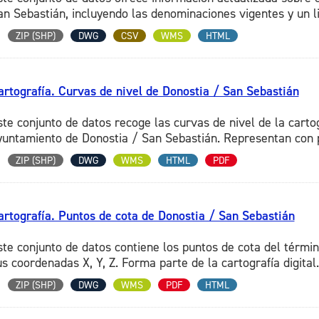
an Sebastián, incluyendo las denominaciones vigentes y un li
ZIP (SHP)
DWG
CSV
WMS
HTML
artografía. Curvas de nivel de Donostia / San Sebastián
ste conjunto de datos recoge las curvas de nivel de la carto
yuntamiento de Donostia / San Sebastián. Representan con pre
ZIP (SHP)
DWG
WMS
HTML
PDF
artografía. Puntos de cota de Donostia / San Sebastián
ste conjunto de datos contiene los puntos de cota del térmi
s coordenadas X, Y, Z. Forma parte de la cartografía digital.
ZIP (SHP)
DWG
WMS
PDF
HTML