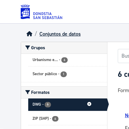
Skip to main content
Conjuntos de datos
Grupos
Urbanismo e...
-
6
6 c
Sector público
-
1
Form
Formatos
DWG
-
6
N
ZIP (SHP)
-
6
E