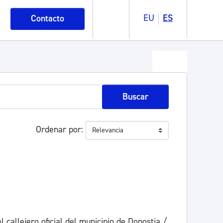
EU
ES
Contacto
Buscar
Ordenar por
 callejero oficial del municipio de Donostia /