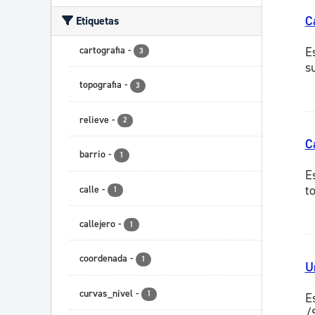
C
Etiquetas
cartografia
-
E
3
s
topografia
-
3
relieve
-
2
C
barrio
-
1
E
t
calle
-
1
callejero
-
1
coordenada
-
1
U
curvas_nivel
-
1
E
/