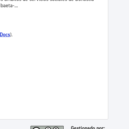
baeta-...
 Docs
).
Gestionado por: