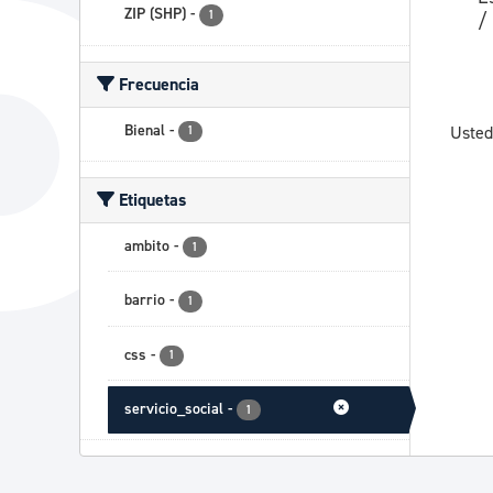
ZIP (SHP)
-
1
/
Frecuencia
Bienal
-
Usted
1
Etiquetas
ambito
-
1
barrio
-
1
css
-
1
servicio_social
-
1