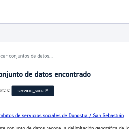
onjunto de datos encontrado
etas:
servicio_social
mbitos de servicios sociales de Donostia / San Sebastián
ste conjunto de datos recoge la delimitación geográfica de l