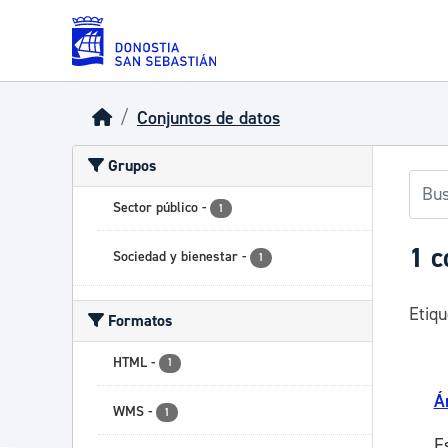
Skip to main content
Conjuntos de datos
Grupos
Sector público
-
1
1 c
Sociedad y bienestar
-
1
Etiqu
Formatos
HTML
-
1
Á
WMS
-
1
E