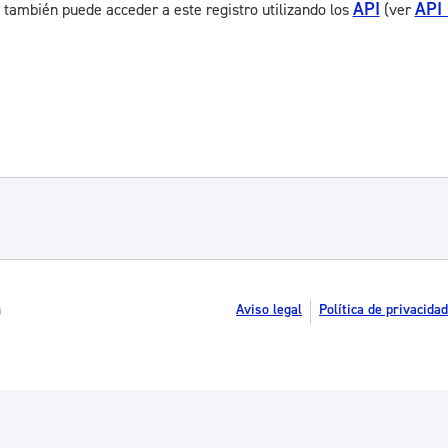
API
API
 también puede acceder a este registro utilizando los
(ver
n
Aviso legal
Política de privacidad