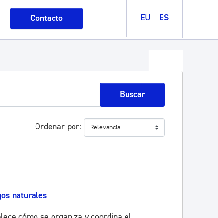
EU
ES
Contacto
Buscar
Ordenar por
os naturales
lece cómo se organiza y coordina el