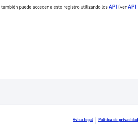
API
API
 también puede acceder a este registro utilizando los
(ver
n
Aviso legal
Política de privacidad