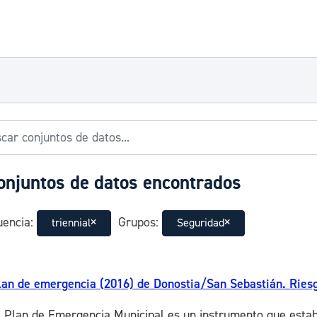
onjuntos de datos encontrados
encia:
Grupos:
triennial
Seguridad
lan de emergencia (2016) de Donostia/San Sebastián. Riesg
l Plan de Emergencia Municipal es un instrumento que estab