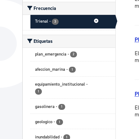
m
Frecuencia
Trienal
-
3
P
Etiquetas
E
plan_emergencia
-
2
m
afeccion_marina
-
1
equipamiento_institucional
-
1
P
gasolinera
-
E
1
m
geologico
-
1
inundabilidad
-
1