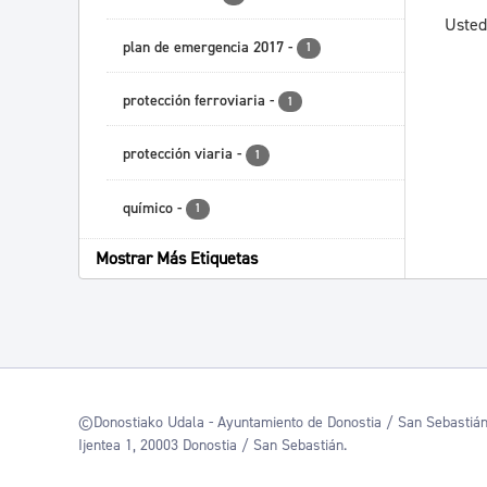
Usted
plan de emergencia 2017
-
1
protección ferroviaria
-
1
protección viaria
-
1
químico
-
1
Mostrar Más Etiquetas
©Donostiako Udala - Ayuntamiento de Donostia / San Sebastiá
Ijentea 1, 20003 Donostia / San Sebastián.