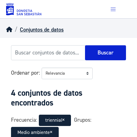
Skip to main content
Conjuntos de datos
Buscar
Ordenar por
4 conjuntos de datos
encontrados
Frecuencia:
Grupos:
triennial
Medio ambiente