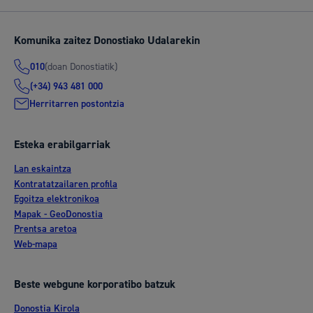
Komunika zaitez Donostiako Udalarekin
(doan Donostiatik)
010
(+34) 943 481 000
Herritarren postontzia
Esteka erabilgarriak
Lan eskaintza
Kontratatzailaren profila
Egoitza elektronikoa
Mapak - GeoDonostia
Prentsa aretoa
Web-mapa
Beste webgune korporatibo batzuk
Donostia Kirola