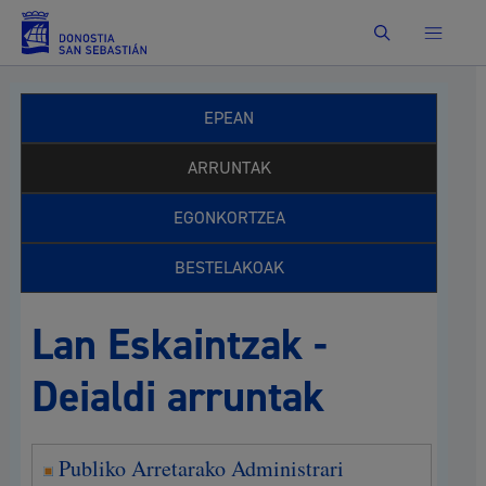
Bilatu
EPEAN
ARRUNTAK
EGONKORTZEA
BESTELAKOAK
Lan Eskaintzak -
Deialdi arruntak
Publiko Arretarako Administrari