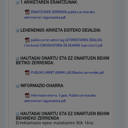
1 ARIKETAREN ERANTZUNAK
:
ERANTZUNEN ZERRENDA publiko arretarako
administrari laguntzailea.pdf
LEHENENGO ARIKETA EGITEKO DEIALDIA
:
publiko arret admin lag AZTERKETAREN DEIALDIA
(1ariketa)-CONVOCATORIA DE EXAMEN (ejercicio1).pdf
HAUTAGAI ONARTU ETA EZ ONARTUEN BEHIN
BETIKO ZERRENDA
:
PUBLIKO ARRET ADMIN LAG Bbetiko zerrendak.pdf
INFORMAZIO-OHARRA
:
Informazio-oharra. 3 gaia. Publiko arretarako
administrari laguntzailea.pdf
HAUTAGAI ONARTU ETA EZ ONARTUEN BEHIN
BEHINEKO ZERRENDA
Erreklamazio epea: maiatzaren 3tik 16ra: