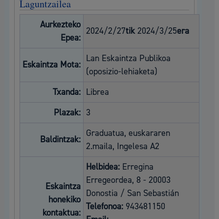
Laguntzailea
Aurkezteko
2024/2/27
tik
2024/3/25
era
Epea:
Lan Eskaintza Publikoa
Eskaintza Mota:
(oposizio-lehiaketa)
Txanda:
Librea
Plazak:
3
Graduatua, euskararen
Baldintzak:
2.maila, Ingelesa A2
Helbidea:
Erregina
Erregeordea, 8 - 20003
Eskaintza
Donostia / San Sebastián
honekiko
Telefonoa:
943481150
kontaktua: