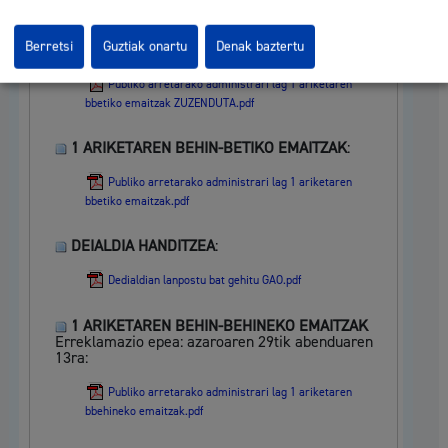
1 ARIKETAREN BEHIN BETIKO EMAITZAK -
Berretsi
Guztiak onartu
Denak baztertu
ZUZENDUTA
:
Publiko arretarako administrari lag 1 ariketaren
bbetiko emaitzak ZUZENDUTA.pdf
1 ARIKETAREN BEHIN-BETIKO EMAITZAK
:
Publiko arretarako administrari lag 1 ariketaren
bbetiko emaitzak.pdf
DEIALDIA HANDITZEA
:
Dedialdian lanpostu bat gehitu GAO.pdf
1 ARIKETAREN BEHIN-BEHINEKO EMAITZAK
Erreklamazio epea: azaroaren 29tik abenduaren
13ra:
Publiko arretarako administrari lag 1 ariketaren
bbehineko emaitzak.pdf