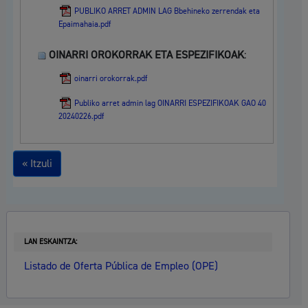
PUBLIKO ARRET ADMIN LAG Bbehineko zerrendak eta
Epaimahaia.pdf
OINARRI OROKORRAK ETA ESPEZIFIKOAK
:
oinarri orokorrak.pdf
Publiko arret admin lag OINARRI ESPEZIFIKOAK GAO 40
20240226.pdf
« Itzuli
LAN ESKAINTZA:
Listado de Oferta Pública de Empleo (OPE)