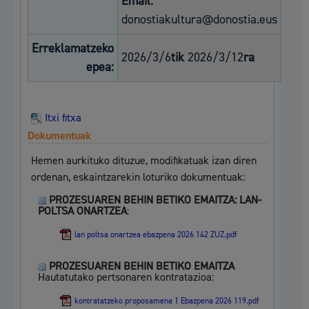
Email:
donostiakultura@donostia.eus
Erreklamatzeko
2026/3/6
tik
2026/3/12
ra
epea:
Itxi fitxa
Dokumentuak
Hemen aurkituko dituzue, modifikatuak izan diren
ordenan, eskaintzarekin loturiko dokumentuak:
PROZESUAREN BEHIN BETIKO EMAITZA: LAN-
POLTSA ONARTZEA
:
lan poltsa onartzea ebazpena 2026 142 ZUZ.pdf
PROZESUAREN BEHIN BETIKO EMAITZA
Hautatutako pertsonaren kontratazioa:
kontratatzeko proposamena 1 Ebazpena 2026 119.pdf