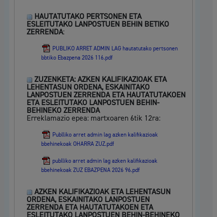
HAUTATUTAKO PERTSONEN ETA
ESLEITUTAKO LANPOSTUEN BEHIN BETIKO
ZERRENDA
:
PUBLIKO ARRET ADMIN LAG hautatutako pertsonen
bbtiko Ebazpena 2026 116.pdf
ZUZENKETA: AZKEN KALIFIKAZIOAK ETA
LEHENTASUN ORDENA, ESKAINITAKO
LANPOSTUEN ZERRENDA ETA HAUTATUTAKOEN
ETA ESLEITUTAKO LANPOSTUEN BEHIN-
BEHINEKO ZERRENDA
Erreklamazio epea: martxoaren 6tik 12ra:
Publliko arret admin lag azken kalifikazioak
bbehinekoak OHARRA ZUZ.pdf
publliko arret admin lag azken kalifikazioak
bbehinekoak ZUZ EBAZPENA 2026 96.pdf
AZKEN KALIFIKAZIOAK ETA LEHENTASUN
ORDENA, ESKAINITAKO LANPOSTUEN
ZERRENDA ETA HAUTATUTAKOEN ETA
ESLEITUTAKO LANPOSTUEN BEHIN-BEHINEKO