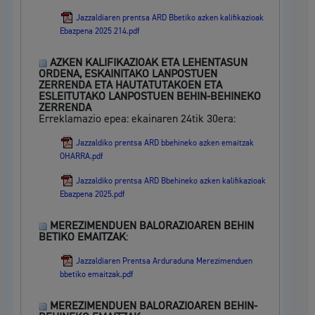
Jazzaldiaren prentsa ARD Bbetiko azken kalifikazioak
Ebazpena 2025 214.pdf
AZKEN KALIFIKAZIOAK ETA LEHENTASUN
ORDENA, ESKAINITAKO LANPOSTUEN
ZERRENDA ETA HAUTATUTAKOEN ETA
ESLEITUTAKO LANPOSTUEN BEHIN-BEHINEKO
ZERRENDA
Erreklamazio epea: ekainaren 24tik 30era:
Jazzaldiko prentsa ARD bbehineko azken emaitzak
OHARRA.pdf
Jazzaldiko prentsa ARD Bbehineko azken kalifikazioak
Ebazpena 2025.pdf
MEREZIMENDUEN BALORAZIOAREN BEHIN
BETIKO EMAITZAK
:
Jazzaldiaren Prentsa Arduraduna Merezimenduen
bbetiko emaitzak.pdf
MEREZIMENDUEN BALORAZIOAREN BEHIN-