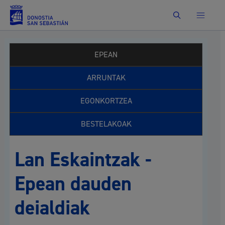
Bilatu
EPEAN
ARRUNTAK
EGONKORTZEA
BESTELAKOAK
Lan Eskaintzak -
Epean dauden
deialdiak