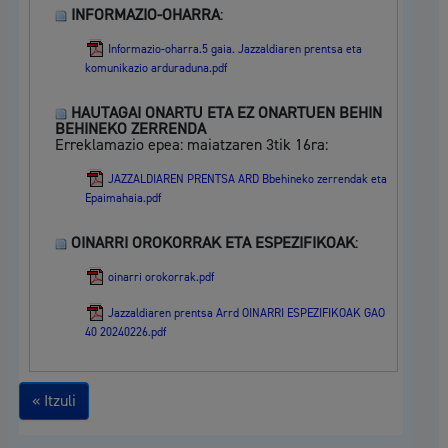
INFORMAZIO-OHARRA
:
Informazio-oharra.5 gaia. Jazzaldiaren prentsa eta
komunikazio arduraduna.pdf
HAUTAGAI ONARTU ETA EZ ONARTUEN BEHIN
BEHINEKO ZERRENDA
Erreklamazio epea: maiatzaren 3tik 16ra:
JAZZALDIAREN PRENTSA ARD Bbehineko zerrendak eta
Epaimahaia.pdf
OINARRI OROKORRAK ETA ESPEZIFIKOAK
:
oinarri orokorrak.pdf
Jazzaldiaren prentsa Arrd OINARRI ESPEZIFIKOAK GAO
40 20240226.pdf
« Itzuli