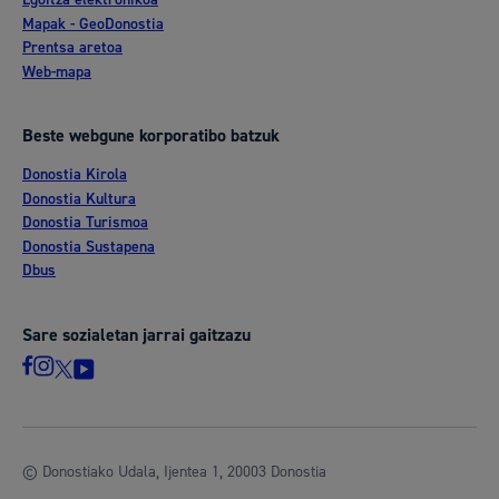
Mapak - GeoDonostia
Prentsa aretoa
Web-mapa
Beste webgune korporatibo batzuk
Donostia Kirola
Donostia Kultura
Donostia Turismoa
Donostia Sustapena
Dbus
Sare sozialetan jarrai gaitzazu
© Donostiako Udala, Ijentea 1, 20003 Donostia