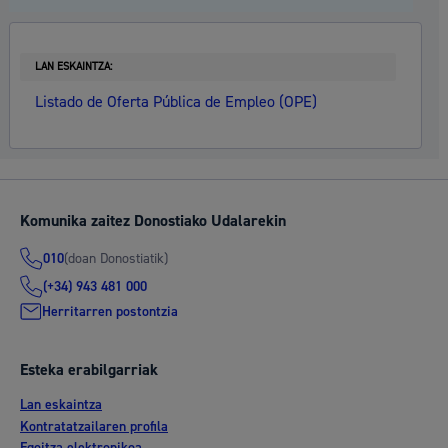
LAN ESKAINTZA:
Listado de Oferta Pública de Empleo (OPE)
Komunika zaitez Donostiako Udalarekin
(doan Donostiatik)
010
(+34) 943 481 000
Herritarren postontzia
Esteka erabilgarriak
Lan eskaintza
Kontratatzailaren profila
Egoitza elektronikoa