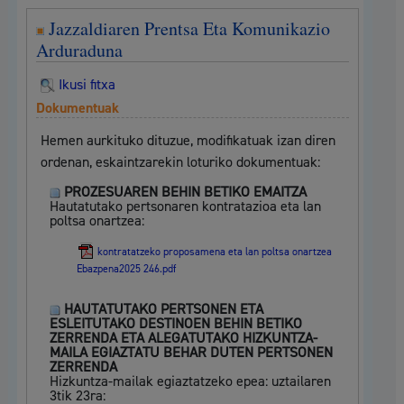
Jazzaldiaren Prentsa Eta Komunikazio
Arduraduna
Ikusi fitxa
Dokumentuak
Hemen aurkituko dituzue, modifikatuak izan diren
ordenan, eskaintzarekin loturiko dokumentuak:
PROZESUAREN BEHIN BETIKO EMAITZA
Hautatutako pertsonaren kontratazioa eta lan
poltsa onartzea:
kontratatzeko proposamena eta lan poltsa onartzea
Ebazpena2025 246.pdf
HAUTATUTAKO PERTSONEN ETA
ESLEITUTAKO DESTINOEN BEHIN BETIKO
ZERRENDA ETA ALEGATUTAKO HIZKUNTZA-
MAILA EGIAZTATU BEHAR DUTEN PERTSONEN
ZERRENDA
Hizkuntza-mailak egiaztatzeko epea: uztailaren
3tik 23ra: