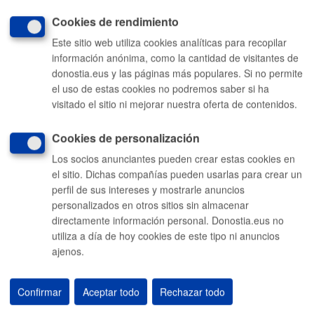
Cookies de rendimiento
Este sitio web utiliza cookies analíticas para recopilar
Comunícate con el Ayuntamiento de Donostia / San Sebastián
información anónima, como la cantidad de visitantes de
donostia.eus y las páginas más populares. Si no permite
010
el uso de estas cookies no podremos saber si ha
(gratuito desde Donostia / San Sebastián)
visitado el sitio ni mejorar nuestra oferta de contenidos.
(+34) 943 481 000
Cookies de personalización
Buzón de la ciudadanía
Los socios anunciantes pueden crear estas cookies en
Enlaces útiles
el sitio. Dichas compañías pueden usarlas para crear un
Ofertas de empleo
perfil de sus intereses y mostrarle anuncios
Perfil del contratante
personalizados en otros sitios sin almacenar
Sede electrónica
Mapas - GeoDonostia
directamente información personal. Donostia.eus no
Sala de prensa
utiliza a día de hoy cookies de este tipo ni anuncios
Mapa web
ajenos.
Otras páginas web corporativas
Donostia Kirola
Donostia Kultura
Confirmar
Aceptar todo
Rechazar todo
Donostia Turismo
Fomento de San Sebastián