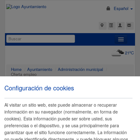
Español
Home
21ºC
Trámites y Servicios
Home
/
Ayuntamiento
/
Administración municipal
/
Ciudad
Oferta empleo
Ayuntamiento
Configuración de cookies
Turismo
Oferta empleo
Oferta de empleo del Ayuntamiento de Donostia / San Sebastián y
Al visitar un sitio web, este puede almacenar o recuperar
todos sus departamentos, organismos y sociedades: Donostiatik,
información en su navegador (normalmente, en forma de
Escuela De Música Y Danza, Donostia Kultura, Etxegintza, Fomento
cookies). Esta información puede ser sobre usted, sus
De San Sebastián, San Sebastián Turismo, Dbus, Fundación Cristina
Enea, Kursaal, Tabakalera, Quincena Musical De San Sebastián
preferencias o el dispositivo, y se usa principalmente para
garantizar que el sitio funcione correctamente. La información
Ayuntamiento de San Sebastián
no puede identificarle directamente, y puede bloquear algunos