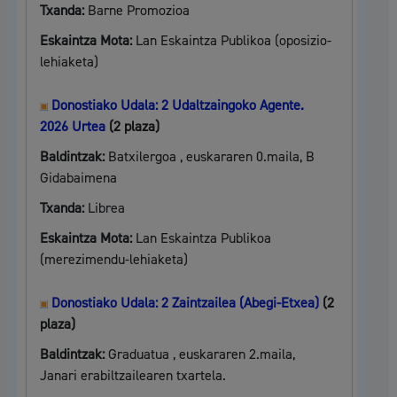
Txanda:
Barne Promozioa
Eskaintza Mota:
Lan Eskaintza Publikoa (oposizio-
lehiaketa)
Donostiako Udala: 2 Udaltzaingoko Agente.
2026 Urtea
(2 plaza)
Baldintzak:
Batxilergoa , euskararen 0.maila, B
Gidabaimena
Txanda:
Librea
Eskaintza Mota:
Lan Eskaintza Publikoa
(merezimendu-lehiaketa)
Donostiako Udala: 2 Zaintzailea (Abegi-Etxea)
(2
plaza)
Baldintzak:
Graduatua , euskararen 2.maila,
Janari erabiltzailearen txartela.