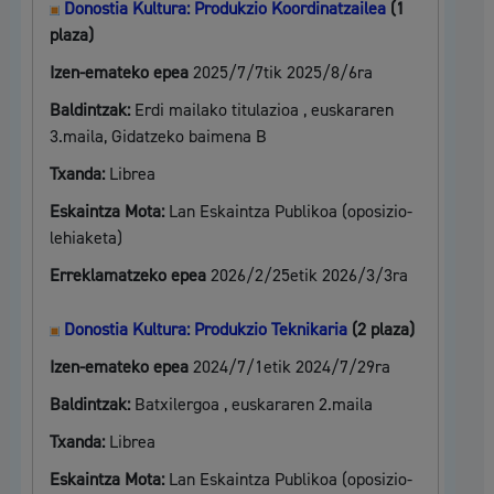
Donostia Kultura: Produkzio Koordinatzailea
(1
plaza)
Izen-emateko epea
2025/7/7tik 2025/8/6ra
Baldintzak:
Erdi mailako titulazioa , euskararen
3.maila, Gidatzeko baimena B
Txanda:
Librea
Eskaintza Mota:
Lan Eskaintza Publikoa (oposizio-
lehiaketa)
Erreklamatzeko epea
2026/2/25etik 2026/3/3ra
Donostia Kultura: Produkzio Teknikaria
(2 plaza)
Izen-emateko epea
2024/7/1etik 2024/7/29ra
Baldintzak:
Batxilergoa , euskararen 2.maila
Txanda:
Librea
Eskaintza Mota:
Lan Eskaintza Publikoa (oposizio-