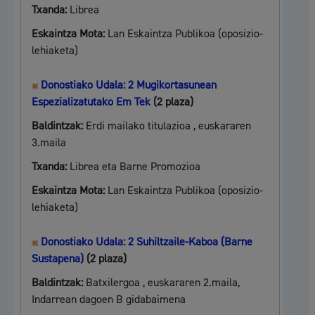
Txanda:
Librea
Eskaintza Mota:
Lan Eskaintza Publikoa (oposizio-
lehiaketa)
Donostiako Udala: 2 Mugikortasunean
Espezializatutako Em Tek
(2 plaza)
Baldintzak:
Erdi mailako titulazioa , euskararen
3.maila
Txanda:
Librea eta Barne Promozioa
Eskaintza Mota:
Lan Eskaintza Publikoa (oposizio-
lehiaketa)
Donostiako Udala: 2 Suhiltzaile-Kaboa (Barne
Sustapena)
(2 plaza)
Baldintzak:
Batxilergoa , euskararen 2.maila,
Indarrean dagoen B gidabaimena