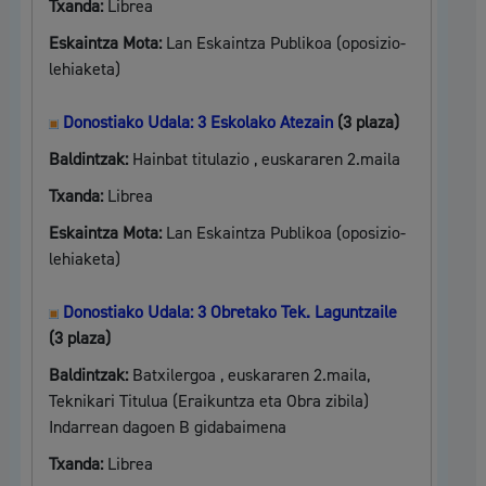
Txanda:
Librea
Eskaintza Mota:
Lan Eskaintza Publikoa (oposizio-
lehiaketa)
Donostiako Udala: 3 Eskolako Atezain
(3 plaza)
Baldintzak:
Hainbat titulazio , euskararen 2.maila
Txanda:
Librea
Eskaintza Mota:
Lan Eskaintza Publikoa (oposizio-
lehiaketa)
Donostiako Udala: 3 Obretako Tek. Laguntzaile
(3 plaza)
Baldintzak:
Batxilergoa , euskararen 2.maila,
Teknikari Titulua (Eraikuntza eta Obra zibila)
Indarrean dagoen B gidabaimena
Txanda:
Librea