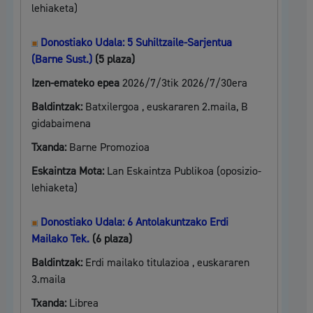
lehiaketa)
Donostiako Udala: 5 Suhiltzaile-Sarjentua
(Barne Sust.)
(5 plaza)
Izen-emateko epea
2026/7/3tik 2026/7/30era
Baldintzak:
Batxilergoa , euskararen 2.maila, B
gidabaimena
Txanda:
Barne Promozioa
Eskaintza Mota:
Lan Eskaintza Publikoa (oposizio-
lehiaketa)
Donostiako Udala: 6 Antolakuntzako Erdi
Mailako Tek.
(6 plaza)
Baldintzak:
Erdi mailako titulazioa , euskararen
3.maila
Txanda:
Librea