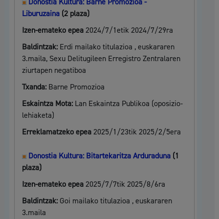
Donostia Kultura: Barne Promozioa -
Liburuzaina
(2 plaza)
Izen-emateko epea
2024/7/1etik 2024/7/29ra
Baldintzak:
Erdi mailako titulazioa , euskararen
3.maila, Sexu Delitugileen Erregistro Zentralaren
ziurtapen negatiboa
Txanda:
Barne Promozioa
Eskaintza Mota:
Lan Eskaintza Publikoa (oposizio-
lehiaketa)
Erreklamatzeko epea
2025/1/23tik 2025/2/5era
Donostia Kultura: Bitartekaritza Arduraduna
(1
plaza)
Izen-emateko epea
2025/7/7tik 2025/8/6ra
Baldintzak:
Goi mailako titulazioa , euskararen
3.maila