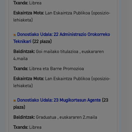
Txanda:
Librea
Eskaintza Mota:
Lan Eskaintza Publikoa (oposizio-
lehiaketa)
Donostiako Udala: 22 Administrazio Orokorreko
Teknikari
(22 plaza)
Baldintzak:
Goi mailako titulazioa , euskararen
4.maila
Txanda:
Librea eta Barne Promozioa
Eskaintza Mota:
Lan Eskaintza Publikoa (oposizio-
lehiaketa)
Donostiako Udala: 23 Mugikortasun Agente
(23
plaza)
Baldintzak:
Graduatua , euskararen 2.maila
Txanda:
Librea