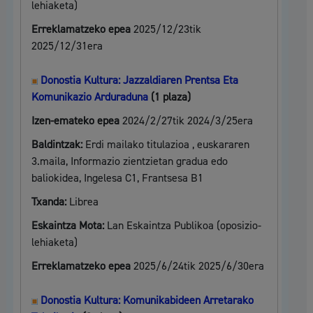
lehiaketa)
Erreklamatzeko epea
2025/12/23tik
2025/12/31era
Donostia Kultura: Jazzaldiaren Prentsa Eta
Komunikazio Arduraduna
(1 plaza)
Izen-emateko epea
2024/2/27tik 2024/3/25era
Baldintzak:
Erdi mailako titulazioa , euskararen
3.maila, Informazio zientzietan gradua edo
baliokidea, Ingelesa C1, Frantsesa B1
Txanda:
Librea
Eskaintza Mota:
Lan Eskaintza Publikoa (oposizio-
lehiaketa)
Erreklamatzeko epea
2025/6/24tik 2025/6/30era
Donostia Kultura: Komunikabideen Arretarako