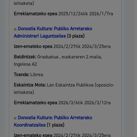
lehiaketa)
Erreklamatzeko epea
2025/12/24tik 2026/1/7ra
Donostia Kultura: Publiko Arretarako
Administrari Laguntzailea
(3 plaza)
Izen-emateko epea
2024/2/27tik 2024/3/25era
Baldintzak:
Graduatua , euskararen 2.maila,
Ingelesa A2
Txanda:
Librea
Eskaintza Mota:
Lan Eskaintza Publikoa (oposizio-
lehiaketa)
Erreklamatzeko epea
2026/3/6tik 2026/3/12ra
Donostia Kultura: Publiko Arretarako
Koordinatzailea
(1 plaza)
Izen-emateko epea
2024/2/27tik 2024/3/25era