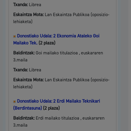
Txanda:
Librea
Eskaintza Mota:
Lan Eskaintza Publikoa (oposizio-
lehiaketa)
Donostiako Udala: 2 Ekonomia Ataleko Goi
Mailako Tek.
(2 plaza)
Baldintzak:
Goi mailako titulazioa , euskararen
3.maila
Txanda:
Librea
Eskaintza Mota:
Lan Eskaintza Publikoa (oposizio-
lehiaketa)
Donostiako Udala: 2 Erdi Mailako Teknikari
(Berdintasuna)
(2 plaza)
Baldintzak:
Erdi mailako titulazioa , euskararen
3.maila