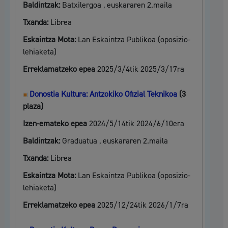
Baldintzak:
Batxilergoa , euskararen 2.maila
Txanda:
Librea
Eskaintza Mota:
Lan Eskaintza Publikoa (oposizio-
lehiaketa)
Erreklamatzeko epea
2025/3/4tik 2025/3/17ra
Donostia Kultura: Antzokiko Ofizial Teknikoa
(3
plaza)
Izen-emateko epea
2024/5/14tik 2024/6/10era
Baldintzak:
Graduatua , euskararen 2.maila
Txanda:
Librea
Eskaintza Mota:
Lan Eskaintza Publikoa (oposizio-
lehiaketa)
Erreklamatzeko epea
2025/12/24tik 2026/1/7ra