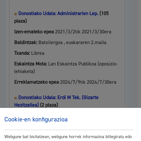
Donostiako Udala: Administrarien Lep.
(105
plaza)
Izen-emateko epea
2021/3/2tik 2021/3/30era
Baldintzak:
Batxilergoa , euskararen 2.maila
Txanda:
Librea
Eskaintza Mota:
Lan Eskaintza Publikoa (oposizio-
lehiaketa)
Erreklamatzeko epea
2024/7/9tik 2024/7/30era
Donostiako Udala: Erdi M Tek. (Gizarte
Hezitzailea)
(2 plaza)
Baldintzak:
Erdi mailako titulazioa , euskararen
Cookie-en konfigurazioa
3.maila
Txanda:
Librea
Webgune bat bisitatzean, webgune horrek informazioa biltegiratu edo