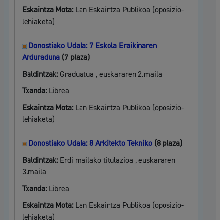
Eskaintza Mota:
Lan Eskaintza Publikoa (oposizio-
lehiaketa)
Donostiako Udala: 7 Eskola Eraikinaren
Arduraduna
(7 plaza)
Baldintzak:
Graduatua , euskararen 2.maila
Txanda:
Librea
Eskaintza Mota:
Lan Eskaintza Publikoa (oposizio-
lehiaketa)
Donostiako Udala: 8 Arkitekto Tekniko
(8 plaza)
Baldintzak:
Erdi mailako titulazioa , euskararen
3.maila
Txanda:
Librea
Eskaintza Mota:
Lan Eskaintza Publikoa (oposizio-
lehiaketa)