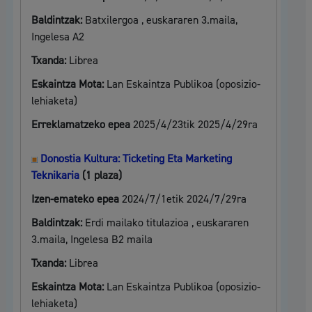
Baldintzak:
Batxilergoa , euskararen 3.maila,
Ingelesa A2
Txanda:
Librea
Eskaintza Mota:
Lan Eskaintza Publikoa (oposizio-
lehiaketa)
Erreklamatzeko epea
2025/4/23tik 2025/4/29ra
Donostia Kultura: Ticketing Eta Marketing
Teknikaria
(1 plaza)
Izen-emateko epea
2024/7/1etik 2024/7/29ra
Baldintzak:
Erdi mailako titulazioa , euskararen
3.maila, Ingelesa B2 maila
Txanda:
Librea
Eskaintza Mota:
Lan Eskaintza Publikoa (oposizio-
lehiaketa)