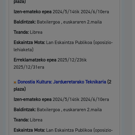
plaza)
Izen-emateko epea
2024/5/14tik 2024/6/10era
Baldintzak:
Batxilergoa , euskararen 2.maila
Txanda:
Librea
Eskaintza Mota:
Lan Eskaintza Publikoa (oposizio-
lehiaketa)
Erreklamatzeko epea
2025/12/23tik
2025/12/31era
Donostia Kultura: Jardueretarako Teknikaria
(2
plaza)
Izen-emateko epea
2024/5/14tik 2024/6/10era
Baldintzak:
Batxilergoa , euskararen 2.maila
Txanda:
Librea
Eskaintza Mota:
Lan Eskaintza Publikoa (oposizio-