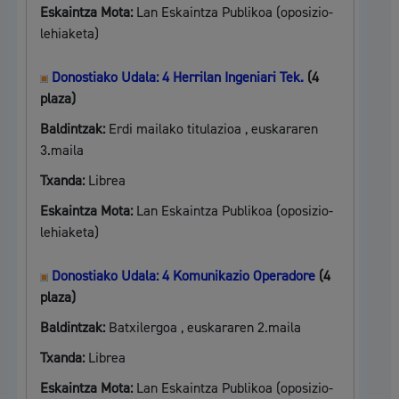
Eskaintza Mota:
Lan Eskaintza Publikoa (oposizio-
lehiaketa)
Donostiako Udala: 4 Herrilan Ingeniari Tek.
(4
plaza)
Baldintzak:
Erdi mailako titulazioa , euskararen
3.maila
Txanda:
Librea
Eskaintza Mota:
Lan Eskaintza Publikoa (oposizio-
lehiaketa)
Donostiako Udala: 4 Komunikazio Operadore
(4
plaza)
Baldintzak:
Batxilergoa , euskararen 2.maila
Txanda:
Librea
Eskaintza Mota:
Lan Eskaintza Publikoa (oposizio-