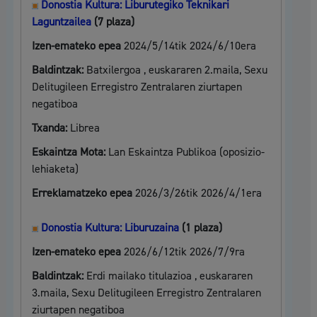
Donostia Kultura: Liburutegiko Teknikari
Laguntzailea
(7 plaza)
Izen-emateko epea
2024/5/14tik 2024/6/10era
Baldintzak:
Batxilergoa , euskararen 2.maila, Sexu
Delitugileen Erregistro Zentralaren ziurtapen
negatiboa
Txanda:
Librea
Eskaintza Mota:
Lan Eskaintza Publikoa (oposizio-
lehiaketa)
Erreklamatzeko epea
2026/3/26tik 2026/4/1era
Donostia Kultura: Liburuzaina
(1 plaza)
Izen-emateko epea
2026/6/12tik 2026/7/9ra
Baldintzak:
Erdi mailako titulazioa , euskararen
3.maila, Sexu Delitugileen Erregistro Zentralaren
ziurtapen negatiboa