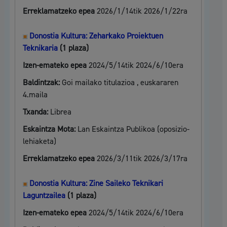
Erreklamatzeko epea
2026/1/14tik 2026/1/22ra
Donostia Kultura: Zeharkako Proiektuen
Teknikaria
(1 plaza)
Izen-emateko epea
2024/5/14tik 2024/6/10era
Baldintzak:
Goi mailako titulazioa , euskararen
4.maila
Txanda:
Librea
Eskaintza Mota:
Lan Eskaintza Publikoa (oposizio-
lehiaketa)
Erreklamatzeko epea
2026/3/11tik 2026/3/17ra
Donostia Kultura: Zine Saileko Teknikari
Laguntzailea
(1 plaza)
Izen-emateko epea
2024/5/14tik 2024/6/10era