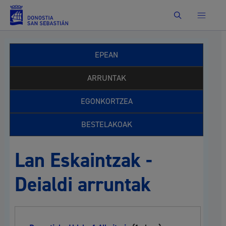
Bilatu
EPEAN
ARRUNTAK
EGONKORTZEA
BESTELAKOAK
Lan Eskaintzak -
Deialdi arruntak