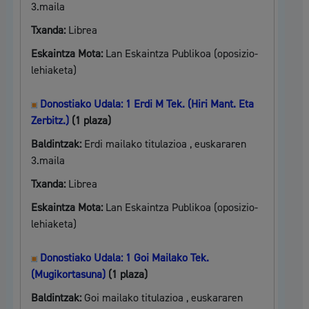
3.maila
Txanda:
Librea
Eskaintza Mota:
Lan Eskaintza Publikoa (oposizio-
lehiaketa)
Donostiako Udala: 1 Erdi M Tek. (Hiri Mant. Eta
Zerbitz.)
(1 plaza)
Baldintzak:
Erdi mailako titulazioa , euskararen
3.maila
Txanda:
Librea
Eskaintza Mota:
Lan Eskaintza Publikoa (oposizio-
lehiaketa)
Donostiako Udala: 1 Goi Mailako Tek.
(Mugikortasuna)
(1 plaza)
Baldintzak:
Goi mailako titulazioa , euskararen