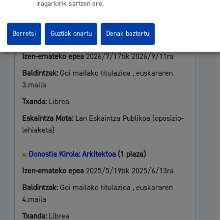
lehiaketa)
iragarkirik sartzen ere.
Cristina Enea Fundazioa: Kultura- Eta
Berretsi
Guztiak onartu
Denak baztertu
Erakusketa-Proiektu Teknikaria
(1 plaza)
Izen-emateko epea
2026/7/17tik 2026/9/11ra
Baldintzak:
Goi mailako titulazioa , euskararen
3.maila
Txanda:
Librea
Eskaintza Mota:
Lan Eskaintza Publikoa (oposizio-
lehiaketa)
Donostia Kirola: Arkitektoa
(1 plaza)
Izen-emateko epea
2025/5/19tik 2025/6/13ra
Baldintzak:
Goi mailako titulazioa , euskararen
4.maila
Txanda:
Librea