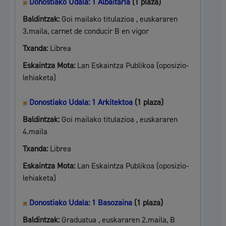
Donostiako Udala: 1 Albaitaria
(1 plaza)
Baldintzak:
Goi mailako titulazioa , euskararen
3.maila, carnet de conducir B en vigor
Txanda:
Librea
Eskaintza Mota:
Lan Eskaintza Publikoa (oposizio-
lehiaketa)
Donostiako Udala: 1 Arkitektoa
(1 plaza)
Baldintzak:
Goi mailako titulazioa , euskararen
4.maila
Txanda:
Librea
Eskaintza Mota:
Lan Eskaintza Publikoa (oposizio-
lehiaketa)
Donostiako Udala: 1 Basozaina
(1 plaza)
Baldintzak:
Graduatua , euskararen 2.maila, B