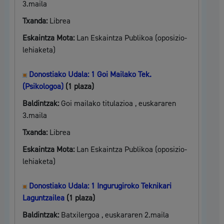
3.maila
Txanda:
Librea
Eskaintza Mota:
Lan Eskaintza Publikoa (oposizio-
lehiaketa)
Donostiako Udala: 1 Goi Mailako Tek.
(Psikologoa)
(1 plaza)
Baldintzak:
Goi mailako titulazioa , euskararen
3.maila
Txanda:
Librea
Eskaintza Mota:
Lan Eskaintza Publikoa (oposizio-
lehiaketa)
Donostiako Udala: 1 Ingurugiroko Teknikari
Laguntzailea
(1 plaza)
Baldintzak:
Batxilergoa , euskararen 2.maila