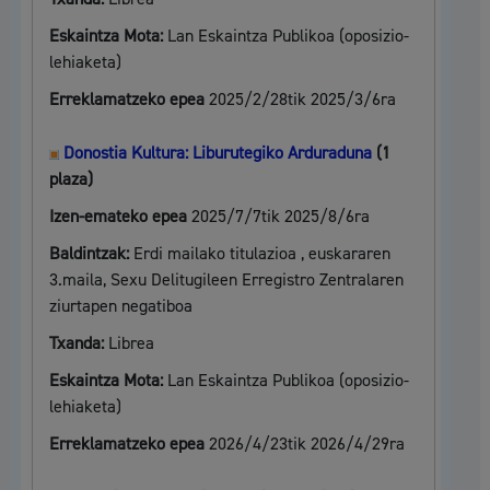
Eskaintza Mota:
Lan Eskaintza Publikoa (oposizio-
lehiaketa)
Erreklamatzeko epea
2025/2/28tik 2025/3/6ra
Donostia Kultura: Liburutegiko Arduraduna
(1
plaza)
Izen-emateko epea
2025/7/7tik 2025/8/6ra
Baldintzak:
Erdi mailako titulazioa , euskararen
3.maila, Sexu Delitugileen Erregistro Zentralaren
ziurtapen negatiboa
Txanda:
Librea
Eskaintza Mota:
Lan Eskaintza Publikoa (oposizio-
lehiaketa)
Erreklamatzeko epea
2026/4/23tik 2026/4/29ra