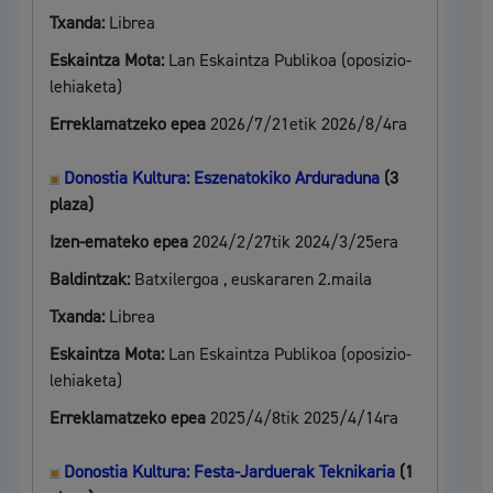
Txanda:
Librea
Eskaintza Mota:
Lan Eskaintza Publikoa (oposizio-
lehiaketa)
Erreklamatzeko epea
2026/7/21etik 2026/8/4ra
Donostia Kultura: Eszenatokiko Arduraduna
(3
plaza)
Izen-emateko epea
2024/2/27tik 2024/3/25era
Baldintzak:
Batxilergoa , euskararen 2.maila
Txanda:
Librea
Eskaintza Mota:
Lan Eskaintza Publikoa (oposizio-
lehiaketa)
Erreklamatzeko epea
2025/4/8tik 2025/4/14ra
Donostia Kultura: Festa-Jarduerak Teknikaria
(1