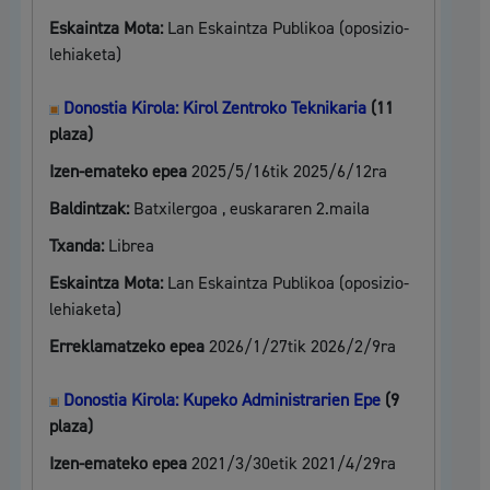
Eskaintza Mota:
Lan Eskaintza Publikoa (oposizio-
lehiaketa)
Donostia Kirola: Kirol Zentroko Teknikaria
(11
plaza)
Izen-emateko epea
2025/5/16tik 2025/6/12ra
Baldintzak:
Batxilergoa , euskararen 2.maila
Txanda:
Librea
Eskaintza Mota:
Lan Eskaintza Publikoa (oposizio-
lehiaketa)
Erreklamatzeko epea
2026/1/27tik 2026/2/9ra
Donostia Kirola: Kupeko Administrarien Epe
(9
plaza)
Izen-emateko epea
2021/3/30etik 2021/4/29ra