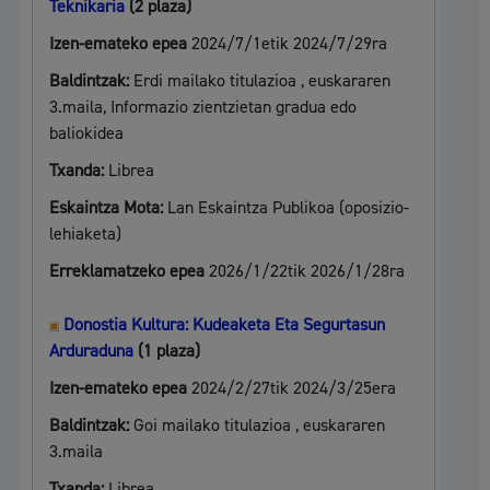
Teknikaria
(2 plaza)
Izen-emateko epea
2024/7/1etik 2024/7/29ra
Baldintzak:
Erdi mailako titulazioa , euskararen
3.maila, Informazio zientzietan gradua edo
baliokidea
Txanda:
Librea
Eskaintza Mota:
Lan Eskaintza Publikoa (oposizio-
lehiaketa)
Erreklamatzeko epea
2026/1/22tik 2026/1/28ra
Donostia Kultura: Kudeaketa Eta Segurtasun
Arduraduna
(1 plaza)
Izen-emateko epea
2024/2/27tik 2024/3/25era
Baldintzak:
Goi mailako titulazioa , euskararen
3.maila
Txanda:
Librea