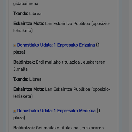
gidabaimena
Txanda:
Librea
Eskaintza Mota:
Lan Eskaintza Publikoa (oposizio-
lehiaketa)
Donostiako Udala: 1 Enpresako Erizaina
(1
plaza)
Baldintzak:
Erdi mailako titulazioa , euskararen
3.maila
Txanda:
Librea
Eskaintza Mota:
Lan Eskaintza Publikoa (oposizio-
lehiaketa)
Donostiako Udala: 1 Enpresako Medikua
(1
plaza)
Baldintzak:
Goi mailako titulazioa , euskararen