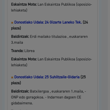
Eskaintza Mota:
Lan Eskaintza Publikoa (oposizio-
lehiaketa)
Donostiako Udala: 24 Gizarte Laneko Tek.
(24
plaza)
Baldintzak:
Erdi mailako titulazioa , euskararen
3.maila
Txanda:
Librea
Eskaintza Mota:
Lan Eskaintza Publikoa (oposizio-
lehiaketa)
Donostiako Udala: 25 Suhiltzaile-Gidaria
(25
plaza)
Baldintzak:
Batxilergoa , euskararen 1.maila, -
ONP edo goragokoa. - Indarrean dagoen CE
gidabaimena.