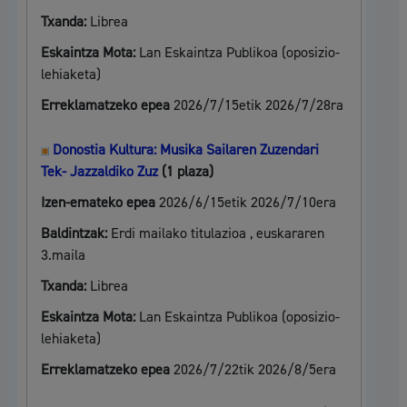
Txanda:
Librea
Eskaintza Mota:
Lan Eskaintza Publikoa (oposizio-
lehiaketa)
Erreklamatzeko epea
2026/7/15etik 2026/7/28ra
Donostia Kultura: Musika Sailaren Zuzendari
Tek- Jazzaldiko Zuz
(1 plaza)
Izen-emateko epea
2026/6/15etik 2026/7/10era
Baldintzak:
Erdi mailako titulazioa , euskararen
3.maila
Txanda:
Librea
Eskaintza Mota:
Lan Eskaintza Publikoa (oposizio-
lehiaketa)
Erreklamatzeko epea
2026/7/22tik 2026/8/5era