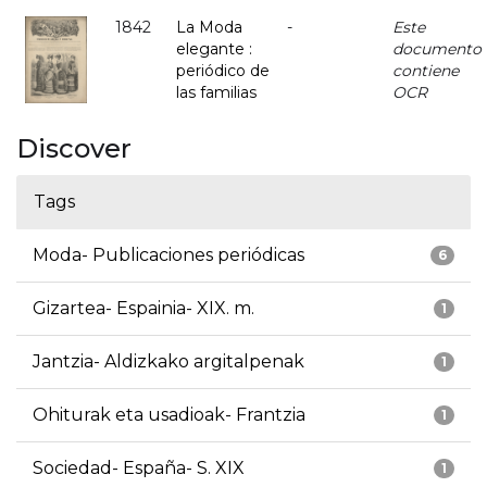
1842
La Moda
-
Este
elegante :
documento
periódico de
contiene
las familias
OCR
Discover
Tags
Moda- Publicaciones periódicas
6
Gizartea- Espainia- XIX. m.
1
Jantzia- Aldizkako argitalpenak
1
Ohiturak eta usadioak- Frantzia
1
Sociedad- España- S. XIX
1