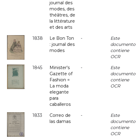
journal des
modes, des
théâtres, de
la littérature
et des arts
1838
Le Bon Ton
-
Este
: journal des
documento
modes
contiene
OCR
1845
Minister's
-
Este
Gazette of
documento
Fashion =
contiene
La moda
OCR
elegante
para
caballeros
1833
Correo de
-
Este
las damas
documento
contiene
OCR