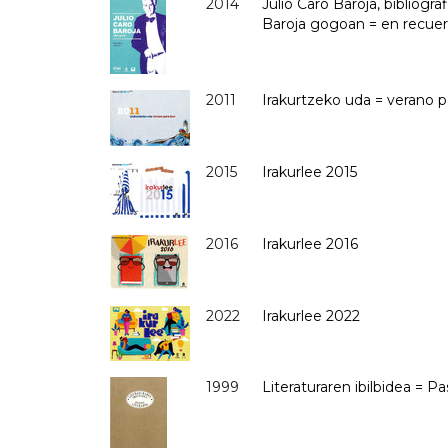
2014
Julio Caro Baroja, bibliogra
Baroja gogoan = en recuerd
2011
Irakurtzeko uda = verano pa
2015
Irakurlee 2015
2016
Irakurlee 2016
2022
Irakurlee 2022
1999
Literaturaren ibilbidea = Pa