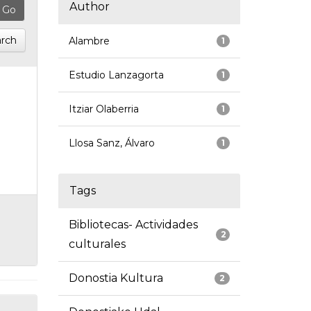
Author
rch
Alambre
1
Estudio Lanzagorta
1
Itziar Olaberria
1
Llosa Sanz, Álvaro
1
Tags
Bibliotecas- Actividades
2
culturales
Donostia Kultura
2