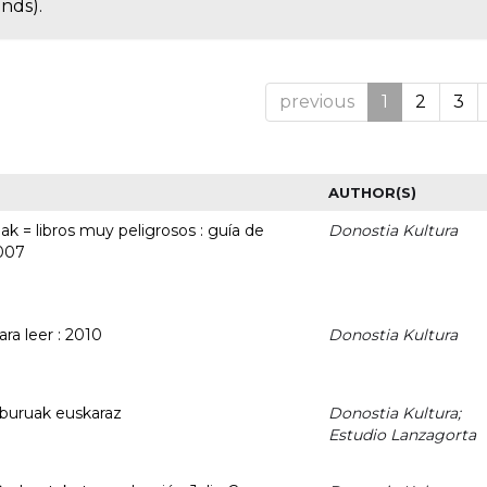
onds).
previous
1
2
3
AUTHOR(S)
ak = libros muy peligrosos : guía de
Donostia Kultura
2007
ra leer : 2010
Donostia Kultura
liburuak euskaraz
Donostia Kultura;
Estudio Lanzagorta