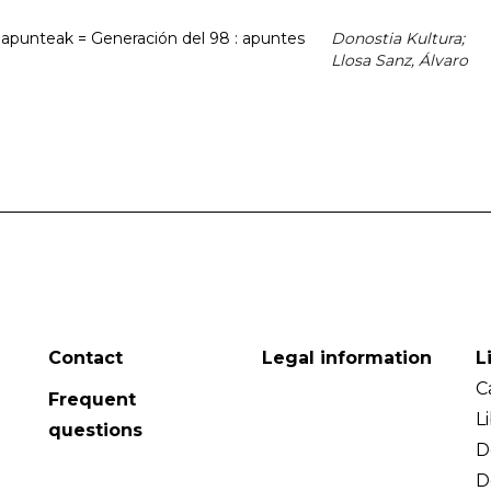
 apunteak = Generación del 98 : apuntes
Donostia Kultura;
Llosa Sanz, Álvaro
Contact
Legal information
L
C
Frequent
L
questions
D
D