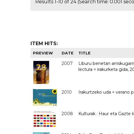
Results 1-10 of 24 (Search time: 0.001 sec
ITEM HITS:
PREVIEW
DATE
TITLE
2007
Liburu benetan arriskugarri
lectura = irakurketa gida, 
2010
Irakurtzeko uda = verano pa
2008
Kulturak : Haur eta Gazte 