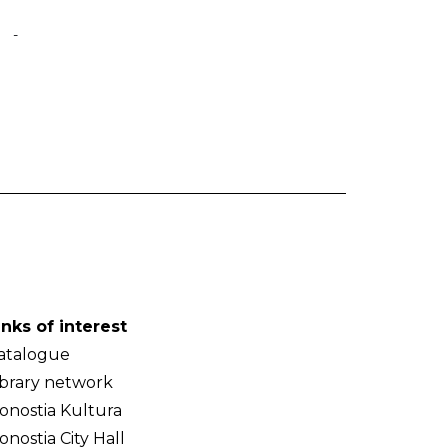
-
inks of interest
atalogue
ibrary network
onostia Kultura
onostia City Hall