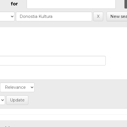
for
New sea