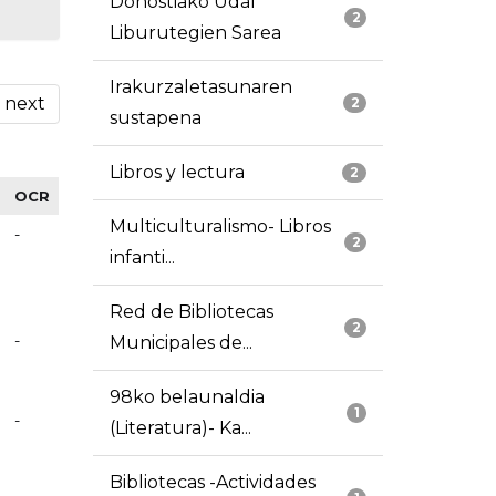
Donostiako Udal
2
Liburutegien Sarea
Irakurzaletasunaren
next
2
sustapena
Libros y lectura
2
OCR
Multiculturalismo- Libros
-
2
infanti...
Red de Bibliotecas
2
-
Municipales de...
98ko belaunaldia
1
-
(Literatura)- Ka...
Bibliotecas -Actividades