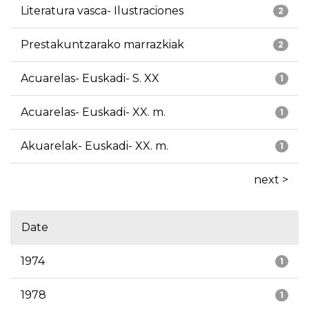
Literatura vasca- Ilustraciones
2
Prestakuntzarako marrazkiak
2
Acuarelas- Euskadi- S. XX
1
Acuarelas- Euskadi- XX. m.
1
Akuarelak- Euskadi- XX. m.
1
next >
Date
1974
1
1978
1