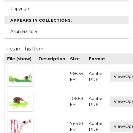
Copyright
APPEARS IN COLLECTIONS:
Asun Balzola
Files in This Item:
File (show)
Description
Size
Format
966.64
Adobe
View/Op
kB
PDF
106.69
Adobe
View/Op
kB
PDF
784.51
Adobe
View/Op
kB
PDF