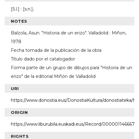
[S.l.] : [s.n.],
NOTES
Balzola, Asun. "Historia de un erizo". Valladolid : Miñon,
1978
Fecha tomada de la publicación de la obra
Título dado por el catalogador
Forma parte de un grupo de dibujos para "Historia de un
erizo" de la editorial Miñón de Valladolid
URI
https://www.donostia.eus/DonostiaKultura/donostiateka/h
ORIGIN
https://www.liburubila.euskadi.eus/Record/000001146667
RIGHTS