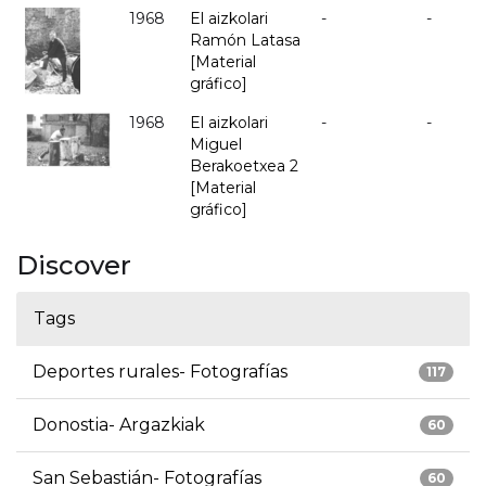
1968
El aizkolari
-
-
Ramón Latasa
[Material
gráfico]
1968
El aizkolari
-
-
Miguel
Berakoetxea 2
[Material
gráfico]
Discover
Tags
Deportes rurales- Fotografías
117
Donostia- Argazkiak
60
San Sebastián- Fotografías
60