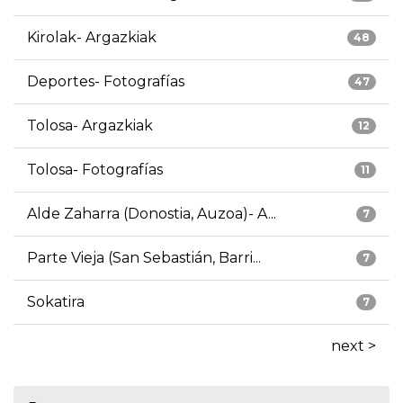
Kirolak- Argazkiak
48
Deportes- Fotografías
47
Tolosa- Argazkiak
12
Tolosa- Fotografías
11
Alde Zaharra (Donostia, Auzoa)- A...
7
Parte Vieja (San Sebastián, Barri...
7
Sokatira
7
next >