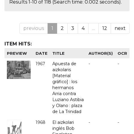
Results 1-10 of 118 (Search time: 0.002 seconds).
previous
1
2
3
4
...
12
next
ITEM HITS:
PREVIEW
DATE
TITLE
AUTHOR(S)
OCR
1967
Apuesta de
-
-
aizkolaris
[Material
gráfico] : los
hermanos
Arria contra
Luziano Astibia
y Olano : plaza
de La Trinidad
1968
El aizkolari
-
-
inglés Bob