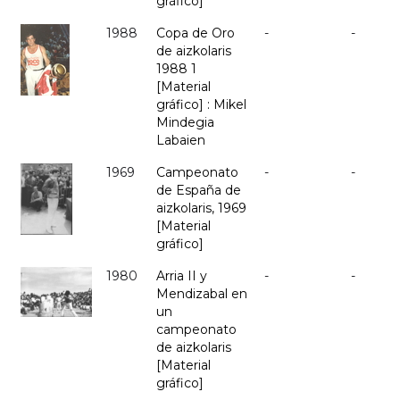
gráfico]
1988
Copa de Oro
-
-
de aizkolaris
1988 1
[Material
gráfico] : Mikel
Mindegia
Labaien
1969
Campeonato
-
-
de España de
aizkolaris, 1969
[Material
gráfico]
1980
Arria II y
-
-
Mendizabal en
un
campeonato
de aizkolaris
[Material
gráfico]