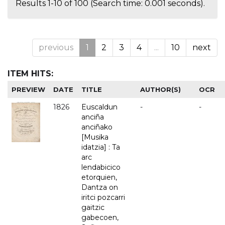
Results 1-10 of 100 (Search time: 0.001 seconds).
previous
1
2
3
4
...
10
next
ITEM HITS:
PREVIEW
DATE
TITLE
AUTHOR(S)
OCR
1826
Euscaldun
-
-
anciña
anciñako
[Musika
idatzia] : Ta
arc
lendabicico
etorquien,
Dantza on
iritci pozcarri
gaitzic
gabecoen,