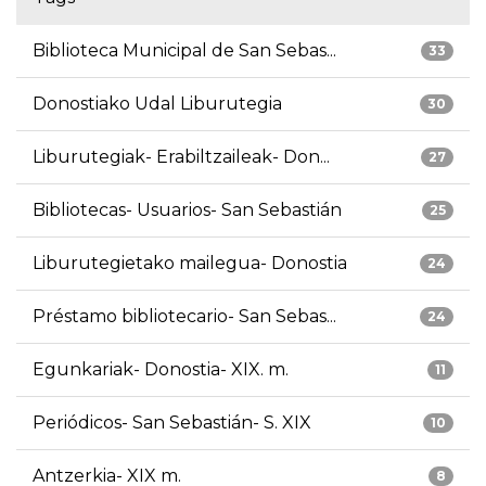
Biblioteca Municipal de San Sebas...
33
Donostiako Udal Liburutegia
30
Liburutegiak- Erabiltzaileak- Don...
27
Bibliotecas- Usuarios- San Sebastián
25
Liburutegietako mailegua- Donostia
24
Préstamo bibliotecario- San Sebas...
24
Egunkariak- Donostia- XIX. m.
11
Periódicos- San Sebastián- S. XIX
10
Antzerkia- XIX m.
8