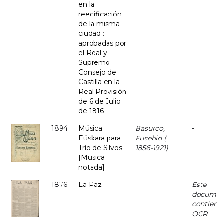
en la
reedificación
de la misma
ciudad :
aprobadas por
el Real y
Supremo
Consejo de
Castilla en la
Real Provisión
de 6 de Julio
de 1816
1894
Música
Basurco,
-
Eúskara para
Eusebio (
Trío de Silvos
1856-1921)
[Música
notada]
1876
La Paz
-
Este
docum
contie
OCR