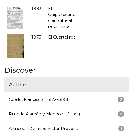
1883
El
-
-
Guipuzcoano :
diario liberal
reformista
1873
El Cuartel real
-
-
Discover
Author
Coello, Francisco ( 1822-1898)
3
Ruiz de Alarcón y Mendoza, Juan (...
2
Arlincourt, Charles-Victor Prévos...
1