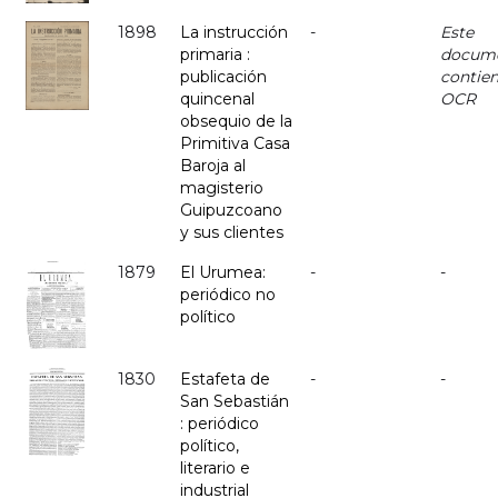
1898
La instrucción
-
Este
primaria :
docum
publicación
contie
quincenal
OCR
obsequio de la
Primitiva Casa
Baroja al
magisterio
Guipuzcoano
y sus clientes
1879
El Urumea:
-
-
periódico no
político
1830
Estafeta de
-
-
San Sebastián
: periódico
político,
literario e
industrial