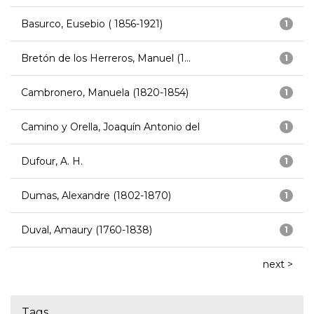
Basurco, Eusebio ( 1856-1921)
1
Bretón de los Herreros, Manuel (1...
1
Cambronero, Manuela (1820-1854)
1
Camino y Orella, Joaquín Antonio del
1
Dufour, A. H.
1
Dumas, Alexandre (1802-1870)
1
Duval, Amaury (1760-1838)
1
next >
Tags