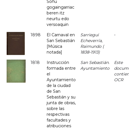
Soñu
gogaingarriac
beren itz
neurtu edo
versoaquin
1898
El Carnaval en
Sarriegui
-
San Sebastián
Echeverría,
[Música
Raimundo (
notada]
1838-1913)
1818
Instrucción
San Sebastián.
Este
formada entre
Ayuntamiento
docum
el
contie
Ayuntamiento
OCR
de la ciudad
de San
Sebastián y su
junta de obras,
sobre las
respectivas
facultades y
atribuciones