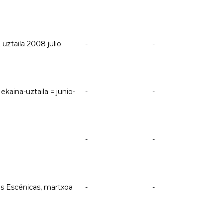
uztaila 2008 julio
-
-
kaina-uztaila = junio-
-
-
-
-
es Escénicas, martxoa
-
-