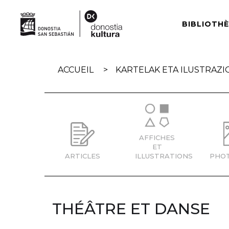
Skip
navigation
BIBLIOTH
ACCUEIL
KARTELAK ETA ILUSTRAZI
AFFICHES
ET
ARTICLES
ILLUSTRATIONS
PHO
THÉÂTRE ET DANSE