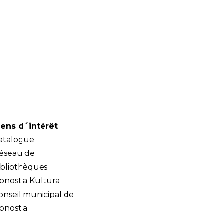
iens d´intérêt
atalogue
éseau de
ibliothèques
onostia Kultura
onseil municipal de
onostia