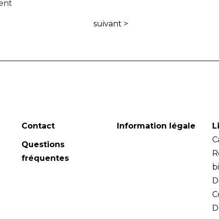
ent
suivant >
Contact
Information légale
L
C
Questions
R
fréquentes
b
D
C
D