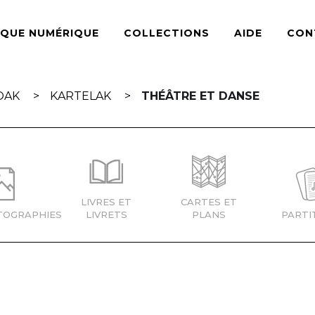
ÈQUE NUMÉRIQUE
COLLECTIONS
AIDE
CON
OAK
KARTELAK
THÉÂTRE ET DANSE
LIVRES ET
CARTES ET
TOGRAPHIES
LIVRETS
PLANS
PARTI