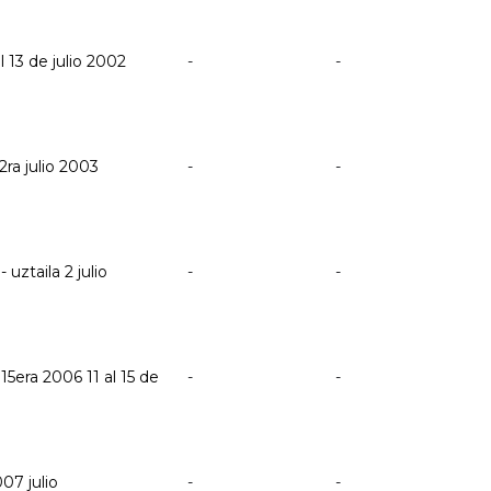
l 13 de julio 2002
-
-
2ra julio 2003
-
-
 uztaila 2 julio
-
-
 15era 2006 11 al 15 de
-
-
07 julio
-
-