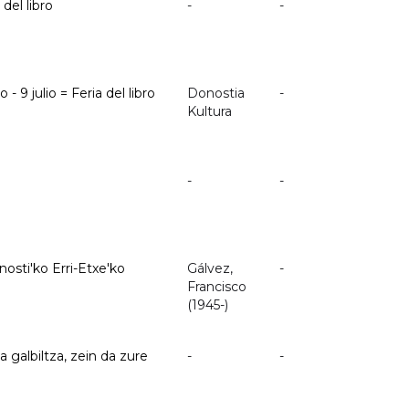
 del libro
-
-
- 9 julio = Feria del libro
Donostia
-
Kultura
-
-
onosti'ko Erri-Etxe'ko
Gálvez,
-
Francisco
(1945-)
 galbiltza, zein da zure
-
-