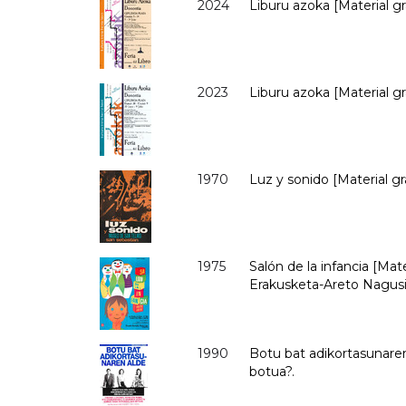
2024
Liburu azoka [Material graf
2023
Liburu azoka [Material gra
1970
Luz y sonido [Material g
1975
Salón de la infancia [Mater
Erakusketa-Areto Nagus
1990
Botu bat adikortasunaren 
botua?.