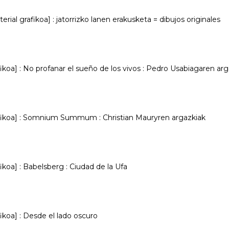
rial grafikoa] : jatorrizko lanen erakusketa = dibujos originales
ikoa] : No profanar el sueño de los vivos : Pedro Usabiagaren ar
afikoa] : Somnium Summum : Christian Mauryren argazkiak
ikoa] : Babelsberg : Ciudad de la Ufa
ikoa] : Desde el lado oscuro