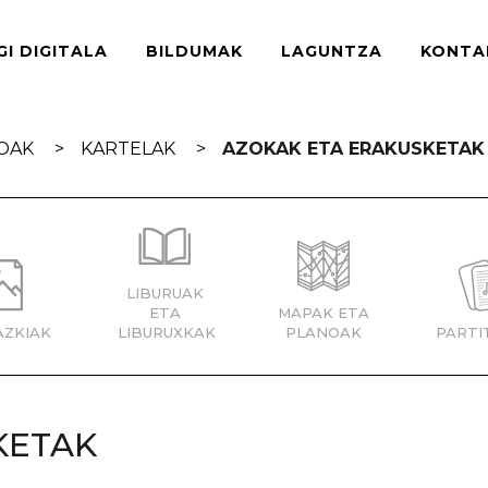
GI DIGITALA
BILDUMAK
LAGUNTZA
KONTA
IOAK
KARTELAK
AZOKAK ETA ERAKUSKETAK
LIBURUAK
ETA
MAPAK ETA
AZKIAK
LIBURUXKAK
PLANOAK
PARTI
KETAK