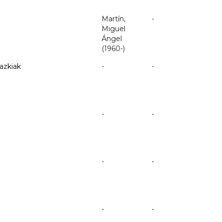
Martín,
-
Miguel
Ángel
(1960-)
gazkiak
-
-
-
-
-
-
-
-