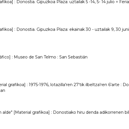
ikoa] : Donostia. Gipuzkoa Plaza: uztailak 5 -14, 5- 14 julio = Feria
fikoa] : Donostia. Gipuzkoa Plaza: ekainak 30 - uztailak 9, 30 junio 
ráfico] : Museo de San Telmo : San Sebastián
ial grafikoa] : 1975-1976, lotazilla'ren 27'tik ilbeltza'ren 6'arte : D
ian
alde" [Material grafikoa] : Donostiako hiru denda adikorrenen bila