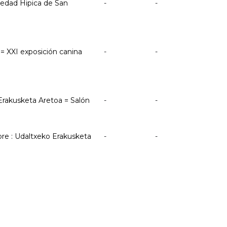
ociedad Hipica de San
-
-
= XXI exposición canina
-
-
 Erakusketa Aretoa = Salón
-
-
mbre : Udaltxeko Erakusketa
-
-