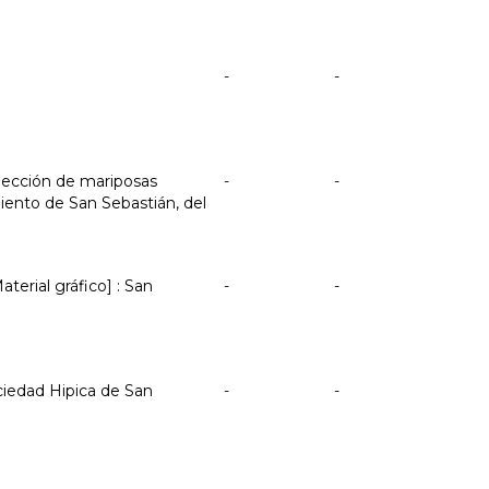
-
-
colección de mariposas
-
-
miento de San Sebastián, del
aterial gráfico] : San
-
-
ociedad Hipica de San
-
-