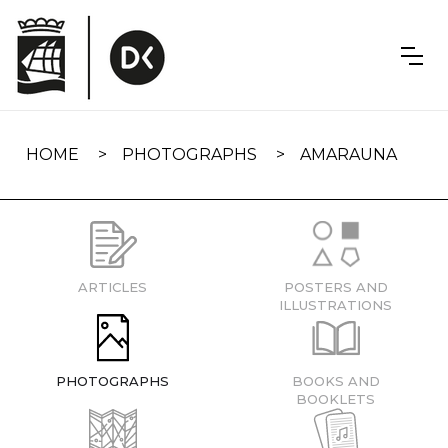
Skip
navigation
HOME
PHOTOGRAPHS
AMARAUNA
ARTICLES
POSTERS AND
ILLUSTRATIONS
PHOTOGRAPHS
BOOKS AND
BOOKLETS