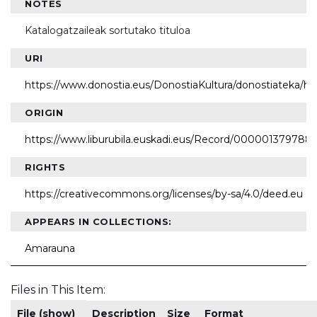
NOTES
Katalogatzaileak sortutako tituloa
URI
https://www.donostia.eus/DonostiaKultura/donostiateka/h
ORIGIN
https://www.liburubila.euskadi.eus/Record/000001379788
RIGHTS
https://creativecommons.org/licenses/by-sa/4.0/deed.eu
APPEARS IN COLLECTIONS:
Amarauna
Files in This Item:
File (show)
Description
Size
Format