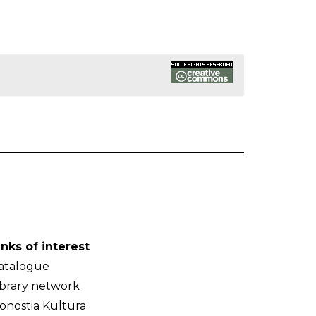
inks of interest
atalogue
ibrary network
onostia Kultura