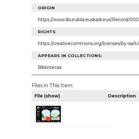
ORIGIN
https://www.liburubila.euskadi.eus/Record/00
RIGHTS
https://creativecommons.org/licenses/by-sa/4
APPEARS IN COLLECTIONS:
Bibliotecas
Files in This Item:
File (show)
Description