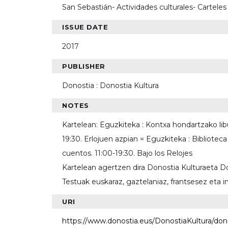
San Sebastián- Actividades culturales- Carteles
ISSUE DATE
2017
PUBLISHER
Donostia : Donostia Kultura
NOTES
Kartelean: Eguzkiteka : Kontxa hondartzako lib
19:30. Erlojuen azpian = Eguzkiteka : Biblioteca
cuentos. 11:00-19:30. Bajo los Relojes
Kartelean agertzen dira Donostia Kulturaeta D
Testuak euskaraz, gaztelaniaz, frantsesez eta 
URI
https://www.donostia.eus/DonostiaKultura/do