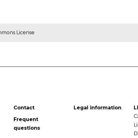
mmons License
Contact
Legal information
L
C
Frequent
L
questions
D