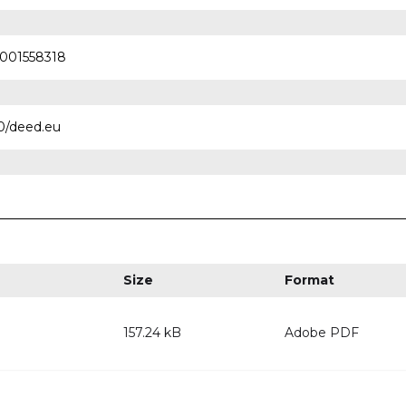
0001558318
.0/deed.eu
Size
Format
157.24 kB
Adobe PDF