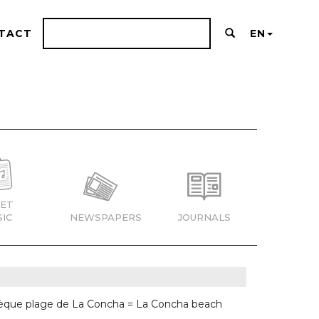
TACT
EN
ET
IC
NEWSPAPERS
JOURNALS
othèque plage de La Concha = La Concha beach