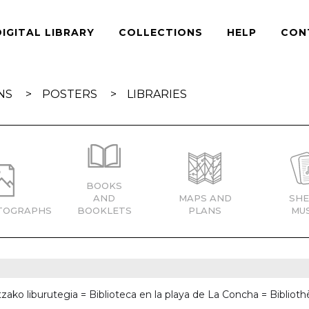
DIGITAL LIBRARY
COLLECTIONS
HELP
CON
NS
POSTERS
LIBRARIES
BOOKS
AND
MAPS AND
SHE
TOGRAPHS
BOOKLETS
PLANS
MUS
rtzako liburutegia = Biblioteca en la playa de La Concha = Bibli