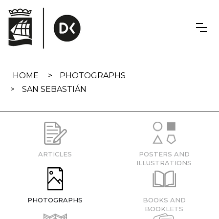
Skip
navigation
HOME
PHOTOGRAPHS
SAN SEBASTIÁN
ARTICLES
POSTERS AND
ILLUSTRATIONS
PHOTOGRAPHS
BOOKS AND
BOOKLETS