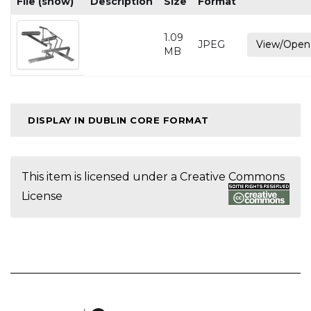
File (show)
Description
Size
Format
1.09
JPEG
View/Open
MB
DISPLAY IN DUBLIN CORE FORMAT
This item is licensed under a
Creative Commons
License