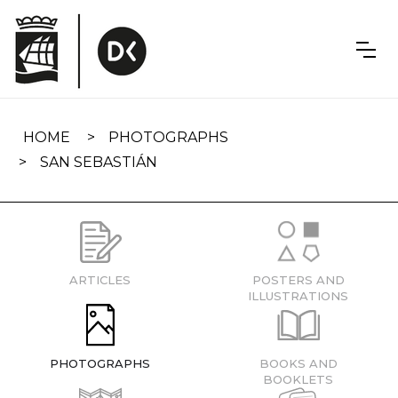
Skip
navigation
HOME
PHOTOGRAPHS
SAN SEBASTIÁN
ARTICLES
POSTERS AND
ILLUSTRATIONS
PHOTOGRAPHS
BOOKS AND
BOOKLETS