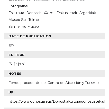
Fotografías
Eskultura- Donostia- XX. m.- Erakusketak- Argazkiak
Museo San Telmo
San Telmo Museo
DATE DE PUBLICATION
1971
EDITEUR
[S.l.] : [s.n.]
NOTES
Fondo procedente del Centro de Atracción y Turismo
URI
https://www.donostia.eus/DonostiaKultura/donostiateka/h