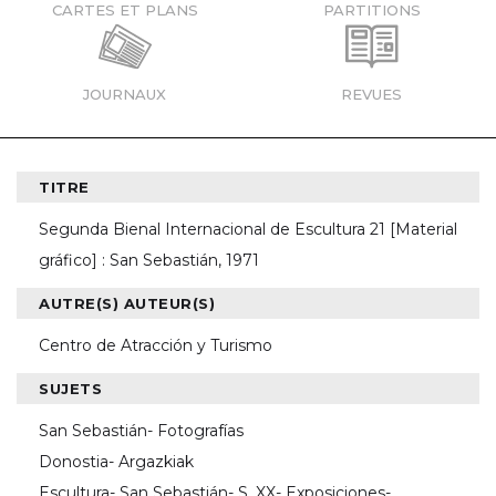
CARTES ET PLANS
PARTITIONS
JOURNAUX
REVUES
TITRE
Segunda Bienal Internacional de Escultura 21 [Material
gráfico] : San Sebastián, 1971
AUTRE(S) AUTEUR(S)
Centro de Atracción y Turismo
SUJETS
San Sebastián- Fotografías
Donostia- Argazkiak
Escultura- San Sebastián- S. XX- Exposiciones-