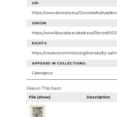
URI
https://www.donostia.eus/DonostiaKultura/do
ORIGIN
https://www.liburubila.euskadi.eus/Record/00
RIGHTS
https://creativecommons.org/licenses/by-sa/4.
APPEARS IN COLLECTIONS:
Calendarios
Files in This Item:
File (show)
Description