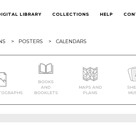
DIGITAL LIBRARY
COLLECTIONS
HELP
CON
NS
POSTERS
CALENDARS
BOOKS
AND
MAPS AND
SHE
TOGRAPHS
BOOKLETS
PLANS
MUS