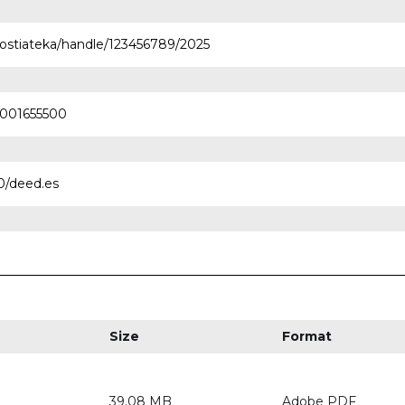
nostiateka/handle/123456789/2025
0001655500
0/deed.es
Size
Format
39.08 MB
Adobe PDF