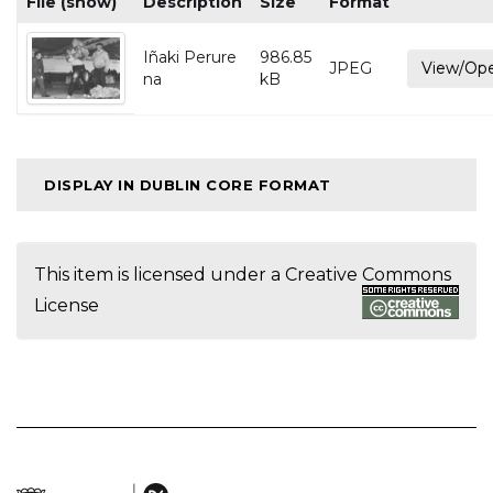
File (show)
Description
Size
Format
Iñaki Perure
986.85
JPEG
View/Op
na
kB
DISPLAY IN DUBLIN CORE FORMAT
This item is licensed under a
Creative Commons
License