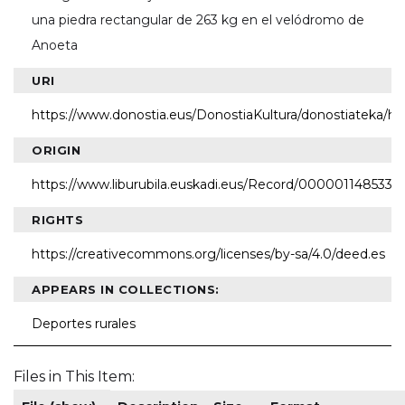
una piedra rectangular de 263 kg en el velódromo de
Anoeta
URI
https://www.donostia.eus/DonostiaKultura/donostiateka/h
ORIGIN
https://www.liburubila.euskadi.eus/Record/000001148533
RIGHTS
https://creativecommons.org/licenses/by-sa/4.0/deed.es
APPEARS IN COLLECTIONS:
Deportes rurales
Files in This Item: