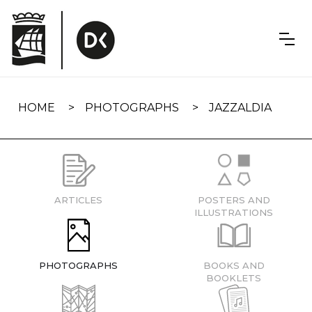
Skip
navigation
HOME
PHOTOGRAPHS
JAZZALDIA
ARTICLES
POSTERS AND
ILLUSTRATIONS
PHOTOGRAPHS
BOOKS AND
BOOKLETS