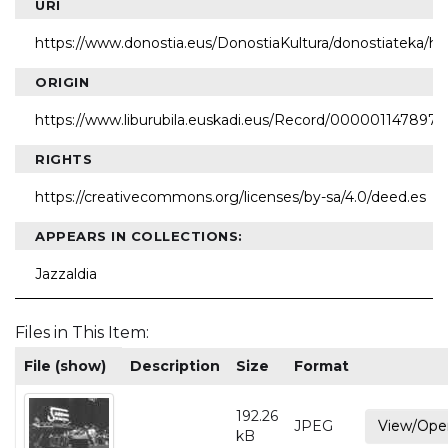
URI
https://www.donostia.eus/DonostiaKultura/donostiateka/h
ORIGIN
https://www.liburubila.euskadi.eus/Record/000001147897
RIGHTS
https://creativecommons.org/licenses/by-sa/4.0/deed.es
APPEARS IN COLLECTIONS:
Jazzaldia
Files in This Item:
File (show)
Description
Size
Format
192.26
JPEG
View/Ope
kB