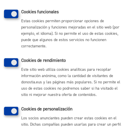
consolidado:
Participación ciudadana 07
Cookies funcionales
(Texto Consolidado).pdf (153
Kb)
Estas cookies permiten proporcionar opciones de
personalización y funciones mejoradas en el sitio web (por
Volver
ejemplo, el idioma). Si no permite el uso de estas cookies,
puede que algunos de estos servicios no funcionen
correctamente.
Cookies de rendimiento
Comunícate con el Ayuntamiento de Donostia / San
Sebastián
Este sitio web utiliza cookies analíticas para recopilar
información anónima, como la cantidad de visitantes de
(gratuito desde Donostia / San Sebastián)
010
donostia.eus y las páginas más populares. Si no permite el
(+34) 943 481 000
uso de estas cookies no podremos saber si ha visitado el
Buzón de la ciudadanía
sitio ni mejorar nuestra oferta de contenidos.
Informar de un error en la web
Cookies de personalización
Los socios anunciantes pueden crear estas cookies en el
Enlaces útiles
sitio. Dichas compañías pueden usarlas para crear un perfil