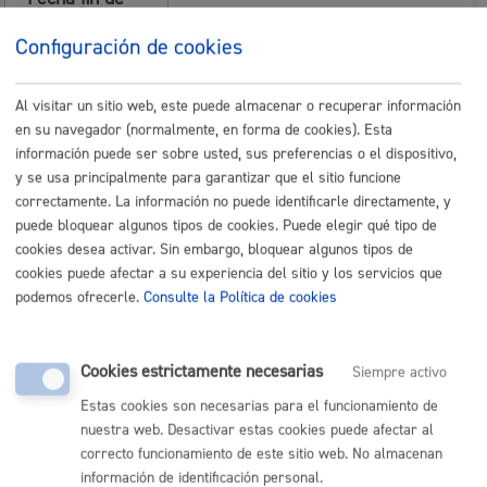
vigencia:
Configuración de cookies
Fecha de
07/24/2007
aprobación:
Al visitar un sitio web, este puede almacenar o recuperar información
Fecha de
en su navegador (normalmente, en forma de cookies). Esta
publicación en
08/08/2007
el BOG:
información puede ser sobre usted, sus preferencias o el dispositivo,
y se usa principalmente para garantizar que el sitio funcione
Observaciones:
modificación art. 1, 16 bis, 33
correctamente. La información no puede identificarle directamente, y
aprobada inicialmente en el
Pleno de 29 de enero de 2015,
puede bloquear algunos tipos de cookies. Puede elegir qué tipo de
sin alegaciones. Modificación art.
cookies desea activar. Sin embargo, bloquear algunos tipos de
16 bis) 5, aprobada inicialmente
cookies puede afectar a su experiencia del sitio y los servicios que
el 21 de julio de 2016. Sin
alegaciones
podemos ofrecerle.
Consulte la Política de cookies
Texto:
NOParticipacionCiudadana.pdf
Cookies estrictamente necesarias
Siempre activo
(118 Kb)
Estas cookies son necesarias para el funcionamiento de
Modificaciones:
nuestra web. Desactivar estas cookies puede afectar al
NO partcipacion.pdf (83 Kb)
correcto funcionamiento de este sitio web. No almacenan
información de identificación personal.
Texto
2.- Norma Orgánica de