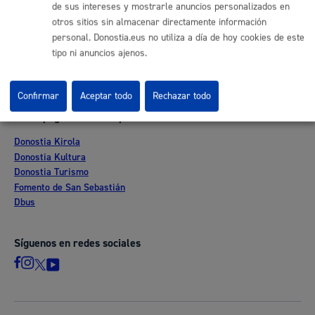
Ofertas de empleo
de sus intereses y mostrarle anuncios personalizados en
Perfil del contratante
otros sitios sin almacenar directamente información
Sede electrónica
personal. Donostia.eus no utiliza a día de hoy cookies de este
Mapas - GeoDonostia
tipo ni anuncios ajenos.
Sala de prensa
Mapa web
Confirmar
Aceptar todo
Rechazar todo
Otras páginas web corporativas
Donostia Kirola
Donostia Kultura
Donostia Turismo
Fomento de San Sebastián
Dbus
Síguenos en redes sociales