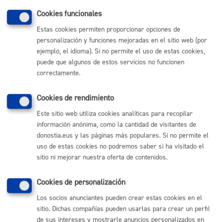
Texto
Cookies funcionales
consolidado:
Estas cookies permiten proporcionar opciones de
Volver
personalización y funciones mejoradas en el sitio web (por
ejemplo, el idioma). Si no permite el uso de estas cookies,
puede que algunos de estos servicios no funcionen
correctamente.
Comunícate con el Ayuntamiento de Donostia / San
Cookies de rendimiento
Sebastián
Este sitio web utiliza cookies analíticas para recopilar
(gratuito desde Donostia / San Sebastián)
010
información anónima, como la cantidad de visitantes de
donostia.eus y las páginas más populares. Si no permite el
(+34) 943 481 000
uso de estas cookies no podremos saber si ha visitado el
Buzón de la ciudadanía
sitio ni mejorar nuestra oferta de contenidos.
Informar de un error en la web
Cookies de personalización
Enlaces útiles
Los socios anunciantes pueden crear estas cookies en el
sitio. Dichas compañías pueden usarlas para crear un perfil
Ofertas de empleo
Perfil del contratante
de sus intereses y mostrarle anuncios personalizados en