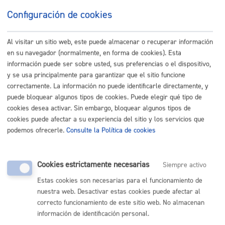
Fecha de
entrada en
04/03/2019
Configuración de cookies
vigor:
Fecha fin de
vigencia:
Al visitar un sitio web, este puede almacenar o recuperar información
en su navegador (normalmente, en forma de cookies). Esta
Fecha de
información puede ser sobre usted, sus preferencias o el dispositivo,
02/22/2019
aprobación:
y se usa principalmente para garantizar que el sitio funcione
correctamente. La información no puede identificarle directamente, y
Fecha de
puede bloquear algunos tipos de cookies. Puede elegir qué tipo de
publicación en
04/02/2019
el BOG:
cookies desea activar. Sin embargo, bloquear algunos tipos de
cookies puede afectar a su experiencia del sitio y los servicios que
Observaciones:
podemos ofrecerle.
Consulte la Política de cookies
Texto:
Jabari eta erabilera
Cookies estrictamente necesarias
publikoko espazioen okupazioa
Siempre activo
arautzeko ordenantza.pdf (227
Estas cookies son necesarias para el funcionamiento de
Kb)
nuestra web. Desactivar estas cookies puede afectar al
correcto funcionamiento de este sitio web. No almacenan
Modificaciones:
información de identificación personal.