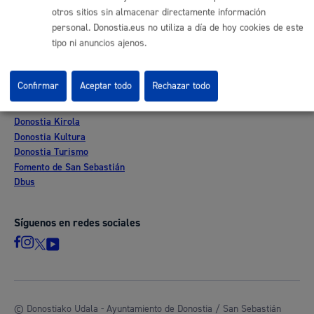
Sede electrónica
otros sitios sin almacenar directamente información
Mapas - GeoDonostia
personal. Donostia.eus no utiliza a día de hoy cookies de este
Sala de prensa
tipo ni anuncios ajenos.
Mapa web
Confirmar
Aceptar todo
Rechazar todo
Otras páginas web corporativas
Donostia Kirola
Donostia Kultura
Donostia Turismo
Fomento de San Sebastián
Dbus
Síguenos en redes sociales
© Donostiako Udala - Ayuntamiento de Donostia / San Sebastián