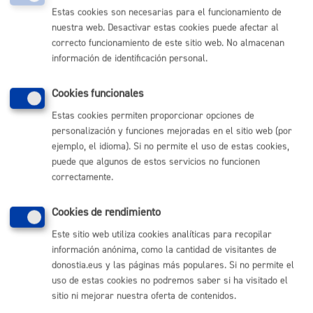
Estas cookies son necesarias para el funcionamiento de
Modificaciones:
Mod_Reglam_Honores_5.pdf
nuestra web. Desactivar estas cookies puede afectar al
(19 Kb)
correcto funcionamiento de este sitio web. No almacenan
Mod_Reglam_Honores 1.pdf
información de identificación personal.
Mod_Reglam_Honores_2.pdf
Mod_Reglam_Honores_3.pdf
Cookies funcionales
Mod_Reglam_Honores_4.pdf
Estas cookies permiten proporcionar opciones de
Texto
11.- Reglamento de Honores
personalización y funciones mejoradas en el sitio web (por
consolidado:
y Distinciones del Excmo.
ejemplo, el idioma). Si no permite el uso de estas cookies,
Ayuntamiento de San
puede que algunos de estos servicios no funcionen
Sebastián.pdf (49 Kb)
correctamente.
Volver
Cookies de rendimiento
Este sitio web utiliza cookies analíticas para recopilar
información anónima, como la cantidad de visitantes de
donostia.eus y las páginas más populares. Si no permite el
uso de estas cookies no podremos saber si ha visitado el
Comunícate con el Ayuntamiento de Donostia / San
Sebastián
sitio ni mejorar nuestra oferta de contenidos.