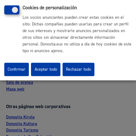
(gratuito desde Donostia / San Sebastián)
010
Cookies de personalización
(+34) 943 481 000
Los socios anunciantes pueden crear estas cookies en el
Buzón de la ciudadanía
sitio. Dichas compañías pueden usarlas para crear un perfil
Informar de un error en la web
de sus intereses y mostrarle anuncios personalizados en
otros sitios sin almacenar directamente información
personal. Donostia.eus no utiliza a día de hoy cookies de este
Enlaces útiles
tipo ni anuncios ajenos.
Ofertas de empleo
Perfil del contratante
Sede electrónica
Confirmar
Aceptar todo
Rechazar todo
Mapas - GeoDonostia
Sala de prensa
Mapa web
Otras páginas web corporativas
Donostia Kirola
Donostia Kultura
Donostia Turismo