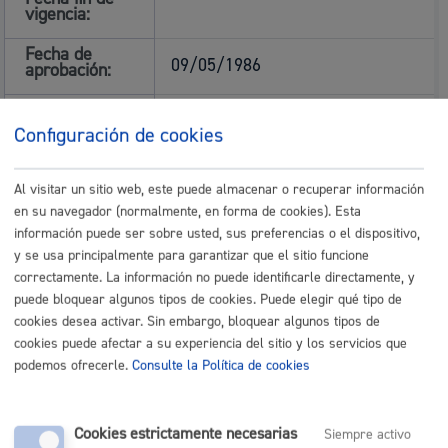
vigencia:
Fecha de
09/05/1986
aprobación:
Fecha de
publicación en
09/15/1986
Configuración de cookies
el BOG:
Observaciones:
Modificaciones: Acuerdo de
Pleno de 01/12/1997 (BOG
Al visitar un sitio web, este puede almacenar o recuperar información
19/02/1998): artículos 11,23 y
en su navegador (normalmente, en forma de cookies). Esta
29. Acuerdo de Pleno de
información puede ser sobre usted, sus preferencias o el dispositivo,
23/11/1998 (BOG 21/04/1999):
artículos 18 y 30, y nuevo
y se usa principalmente para garantizar que el sitio funcione
capítulo 7. Acuerdo de Pleno de
correctamente. La información no puede identificarle directamente, y
01/04/2003 (BOG 03/06/2003):
puede bloquear algunos tipos de cookies. Puede elegir qué tipo de
artículos 3, 38 y 40. Acuerdo de
Pleno de 24/02/2004 (BOG
cookies desea activar. Sin embargo, bloquear algunos tipos de
22/06/2004): artículo 33.
cookies puede afectar a su experiencia del sitio y los servicios que
Acuerdo de Pleno de
25/09/2007 (BOG 11/10/2007):
podemos ofrecerle.
Consulte la Política de cookies
artículos 32, 35 y 36.
Texto:
Ohoreak_Honores.pdf
Cookies estrictamente necesarias
Siempre activo