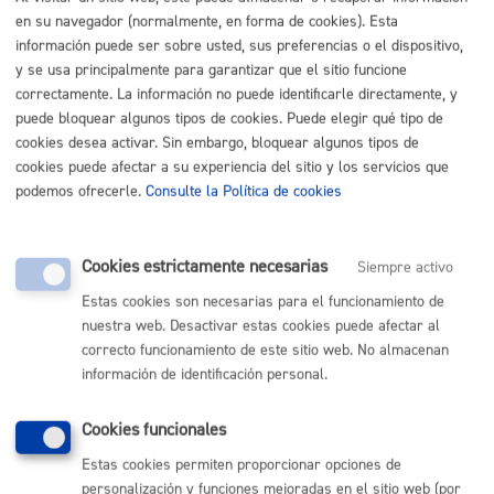
Reglamento
en su navegador (normalmente, en forma de cookies). Esta
Acción Social
información puede ser sobre usted, sus preferencias o el dispositivo,
Bienestar Social
y se usa principalmente para garantizar que el sitio funcione
correctamente. La información no puede identificarle directamente, y
Cultura Y Deportes
puede bloquear algunos tipos de cookies. Puede elegir qué tipo de
Hacienda Local
cookies desea activar. Sin embargo, bloquear algunos tipos de
Juventud, Educación, Cooperación Y Derechos
cookies puede afectar a su experiencia del sitio y los servicios que
Humanos
podemos ofrecerle.
Consulte la Política de cookies
Mantenimiento Y Servicios
Medio Ambiente
Cookies estrictamente necesarias
Siempre activo
Movilidad Y Vías Públicas
Estas cookies son necesarias para el funcionamiento de
Organización Municipal
nuestra web. Desactivar estas cookies puede afectar al
Participación Ciudadana
correcto funcionamiento de este sitio web. No almacenan
Urbanismo
información de identificación personal.
Vivienda
Cookies funcionales
Estas cookies permiten proporcionar opciones de
personalización y funciones mejoradas en el sitio web (por