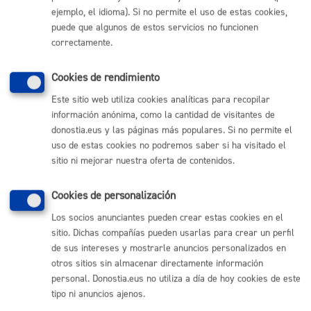
ejemplo, el idioma). Si no permite el uso de estas cookies,
Comunícate con el Ayuntamiento de Donostia / San
Sebastián
puede que algunos de estos servicios no funcionen
correctamente.
(gratuito desde Donostia / San Sebastián)
010
(+34) 943 481 000
Cookies de rendimiento
Buzón de la ciudadanía
Este sitio web utiliza cookies analíticas para recopilar
Informar de un error en la web
información anónima, como la cantidad de visitantes de
donostia.eus y las páginas más populares. Si no permite el
uso de estas cookies no podremos saber si ha visitado el
Enlaces útiles
sitio ni mejorar nuestra oferta de contenidos.
Ofertas de empleo
Perfil del contratante
Cookies de personalización
Sede electrónica
Los socios anunciantes pueden crear estas cookies en el
Mapas - GeoDonostia
sitio. Dichas compañías pueden usarlas para crear un perfil
Sala de prensa
Mapa web
de sus intereses y mostrarle anuncios personalizados en
otros sitios sin almacenar directamente información
personal. Donostia.eus no utiliza a día de hoy cookies de este
Otras páginas web corporativas
tipo ni anuncios ajenos.