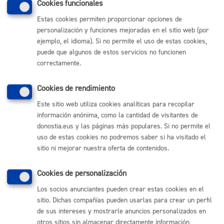
De Patrimonio Local De San
Cookies funcionales
Sebastián
Estas cookies permiten proporcionar opciones de
Vivienda
personalización y funciones mejoradas en el sitio web (por
ejemplo, el idioma). Si no permite el uso de estas cookies,
puede que algunos de estos servicios no funcionen
correctamente.
Comunícate con el Ayuntamiento de Donostia / San
Sebastián
Cookies de rendimiento
(gratuito desde Donostia / San Sebastián)
010
Este sitio web utiliza cookies analíticas para recopilar
información anónima, como la cantidad de visitantes de
(+34) 943 481 000
donostia.eus y las páginas más populares. Si no permite el
Buzón de la ciudadanía
uso de estas cookies no podremos saber si ha visitado el
Informar de un error en la web
sitio ni mejorar nuestra oferta de contenidos.
Enlaces útiles
Cookies de personalización
Los socios anunciantes pueden crear estas cookies en el
Ofertas de empleo
sitio. Dichas compañías pueden usarlas para crear un perfil
Perfil del contratante
de sus intereses y mostrarle anuncios personalizados en
Sede electrónica
Mapas - GeoDonostia
otros sitios sin almacenar directamente información