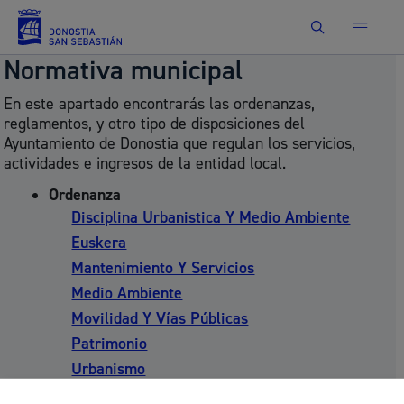
Buscar
Normativa municipal
En este apartado encontrarás las ordenanzas,
reglamentos, y otro tipo de disposiciones del
Ayuntamiento de Donostia que regulan los servicios,
actividades e ingresos de la entidad local.
Ordenanza
Disciplina Urbanistica Y Medio Ambiente
Euskera
Mantenimiento Y Servicios
Medio Ambiente
Movilidad Y Vías Públicas
Patrimonio
Urbanismo
Vivienda