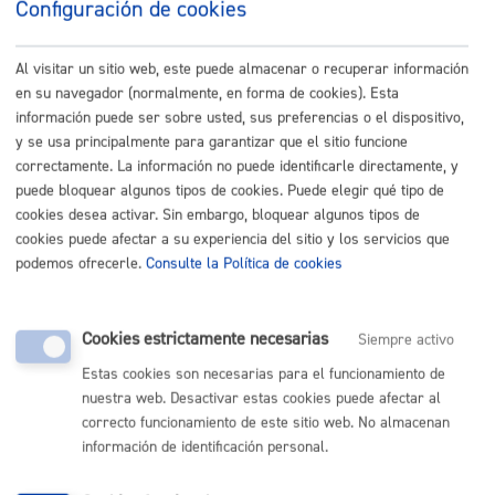
Configuración de cookies
Reglamento
Acción Social
Al visitar un sitio web, este puede almacenar o recuperar información
Bienestar Social
en su navegador (normalmente, en forma de cookies). Esta
Cultura Y Deportes
información puede ser sobre usted, sus preferencias o el dispositivo,
Hacienda Local
y se usa principalmente para garantizar que el sitio funcione
Juventud, Educación, Cooperación Y Derechos
correctamente. La información no puede identificarle directamente, y
Humanos
puede bloquear algunos tipos de cookies. Puede elegir qué tipo de
cookies desea activar. Sin embargo, bloquear algunos tipos de
Mantenimiento Y Servicios
cookies puede afectar a su experiencia del sitio y los servicios que
Medio Ambiente
podemos ofrecerle.
Consulte la Política de cookies
Movilidad Y Vías Públicas
Organización Municipal
Cookies estrictamente necesarias
Siempre activo
Participación Ciudadana
Urbanismo
Estas cookies son necesarias para el funcionamiento de
nuestra web. Desactivar estas cookies puede afectar al
Planeamiento Urbanístico
correcto funcionamiento de este sitio web. No almacenan
Órganos De Participación
información de identificación personal.
Reglamento Del Consejo Asesor