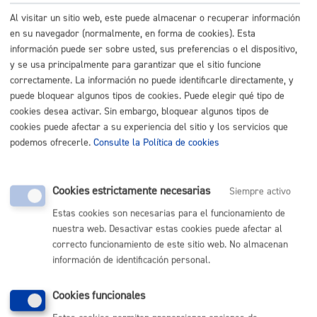
Reglamento
Al visitar un sitio web, este puede almacenar o recuperar información
Acción Social
en su navegador (normalmente, en forma de cookies). Esta
Bienestar Social
información puede ser sobre usted, sus preferencias o el dispositivo,
Tercera Edad
y se usa principalmente para garantizar que el sitio funcione
correctamente. La información no puede identificarle directamente, y
Viviendas Sociales Y De Acogida
puede bloquear algunos tipos de cookies. Puede elegir qué tipo de
Cultura Y Deportes
cookies desea activar. Sin embargo, bloquear algunos tipos de
Hacienda Local
cookies puede afectar a su experiencia del sitio y los servicios que
podemos ofrecerle.
Consulte la Política de cookies
Juventud, Educación, Cooperación Y Derechos
Humanos
Mantenimiento Y Servicios
Cookies estrictamente necesarias
Siempre activo
Medio Ambiente
Estas cookies son necesarias para el funcionamiento de
Movilidad Y Vías Públicas
nuestra web. Desactivar estas cookies puede afectar al
Organización Municipal
correcto funcionamiento de este sitio web. No almacenan
Participación Ciudadana
información de identificación personal.
Urbanismo
Cookies funcionales
Vivienda