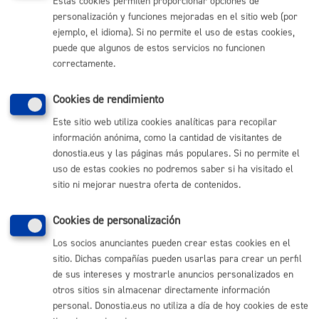
Estas cookies permiten proporcionar opciones de
personalización y funciones mejoradas en el sitio web (por
ejemplo, el idioma). Si no permite el uso de estas cookies,
puede que algunos de estos servicios no funcionen
Comunícate con el Ayuntamiento de Donostia / San
correctamente.
Sebastián
(gratuito desde Donostia / San Sebastián)
010
Cookies de rendimiento
(+34) 943 481 000
Este sitio web utiliza cookies analíticas para recopilar
Buzón de la ciudadanía
información anónima, como la cantidad de visitantes de
Informar de un error en la web
donostia.eus y las páginas más populares. Si no permite el
uso de estas cookies no podremos saber si ha visitado el
sitio ni mejorar nuestra oferta de contenidos.
Enlaces útiles
Ofertas de empleo
Cookies de personalización
Perfil del contratante
Los socios anunciantes pueden crear estas cookies en el
Sede electrónica
sitio. Dichas compañías pueden usarlas para crear un perfil
Mapas - GeoDonostia
de sus intereses y mostrarle anuncios personalizados en
Sala de prensa
otros sitios sin almacenar directamente información
Mapa web
personal. Donostia.eus no utiliza a día de hoy cookies de este