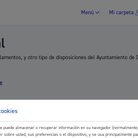
Menú
Mi carpeta
l
amentos, y otro tipo de disposiciones del Ayuntamiento de D
Impuestos y multa
te
cookies
Vivienda y urban
este puede almacenar o recuperar información en su navegador (normalmente,
r sobre usted, sus preferencias o el dispositivo, y se usa principalmente pa