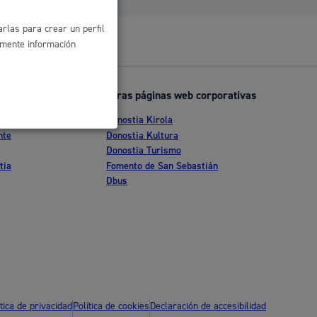
rlas para crear un perfil
amente información
Otras páginas web corporativas
Donostia Kirola
nte
Donostia Kultura
Donostia Turismo
tia
Fomento de San Sebastián
Dbus
l
Catálogo de trámites
les
ítica de privacidad
Política de cookies
Declaración de accesibilidad