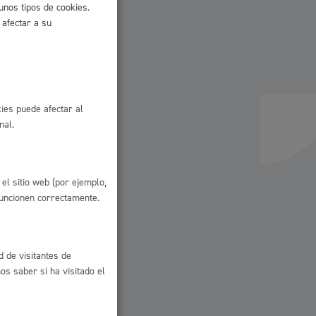
unos tipos de cookies.
 afectar a su
 residuos y medioambiente
ies puede afectar al
nal.
el sitio web (por ejemplo,
co y empleo
funcionen correctamente.
d de visitantes de
s saber si ha visitado el
humanos y convivencia