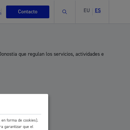
EU
ES
Buscar
Contacto
onostia que regulan los servicios, actividades e
s
ismo
 en forma de cookies).
ra garantizar que el