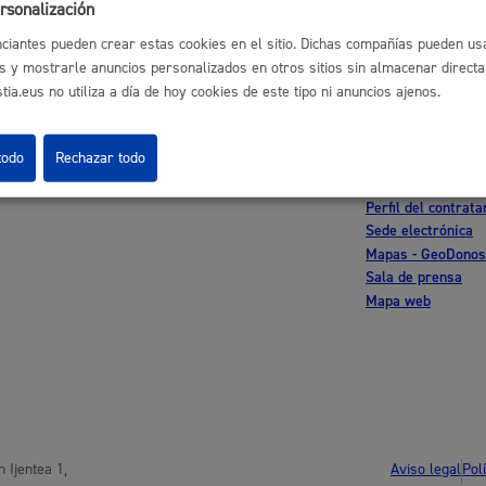
rsonalización
ciantes pueden crear estas cookies en el sitio. Dichas compañías pueden usa
s y mostrarle anuncios personalizados en otros sitios sin almacenar direct
Cultura
ia.eus no utiliza a día de hoy cookies de este tipo ni anuncios ajenos.
astián
Enlaces útiles
todo
Rechazar todo
Ofertas de empleo
Perfil del contrata
Turismo
Sede electrónica
Mapas - GeoDonos
Sala de prensa
Mapa web
lidad
Administración municipa
as
Tablón de anuncios oficia
Aviso legal
Pol
 Ijentea 1,