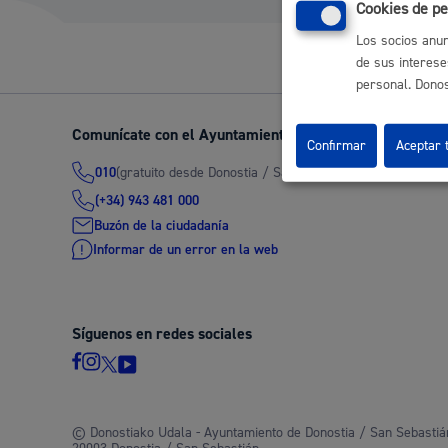
Cookies de pe
Los socios anun
de sus interese
Participación ciudadana y asociacionismo
personal. Donost
Comunícate con el Ayuntamiento de Donostia / San Seb
Confirmar
Aceptar 
(gratuito desde Donostia / San Sebastián)
010
Deporte
(+34) 943 481 000
Buzón de la ciudadanía
Informar de un error en la web
Síguenos en redes sociales
La ciudad
Actua
La ciudad ahora
Notici
© Donostiako Udala - Ayuntamiento de Donostia / San Sebastián