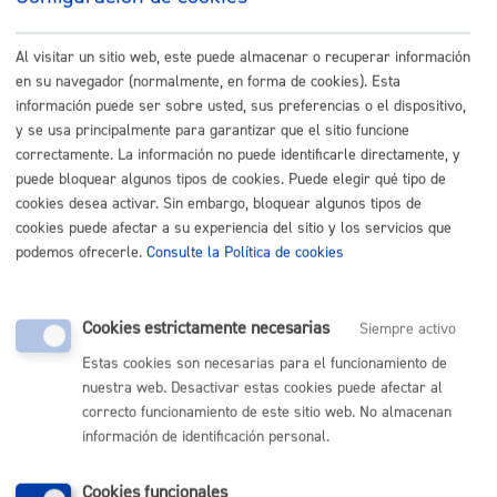
Reglamento
Acción Social
Al visitar un sitio web, este puede almacenar o recuperar información
Bienestar Social
en su navegador (normalmente, en forma de cookies). Esta
Cultura Y Deportes
información puede ser sobre usted, sus preferencias o el dispositivo,
y se usa principalmente para garantizar que el sitio funcione
Hacienda Local
correctamente. La información no puede identificarle directamente, y
Juventud, Educación, Cooperación Y Derechos
puede bloquear algunos tipos de cookies. Puede elegir qué tipo de
Humanos
cookies desea activar. Sin embargo, bloquear algunos tipos de
Mantenimiento Y Servicios
cookies puede afectar a su experiencia del sitio y los servicios que
Medio Ambiente
podemos ofrecerle.
Consulte la Política de cookies
Movilidad Y Vías Públicas
Organización Municipal
Cookies estrictamente necesarias
Siempre activo
Participación Ciudadana
Estas cookies son necesarias para el funcionamiento de
Urbanismo
nuestra web. Desactivar estas cookies puede afectar al
Planeamiento Urbanístico
correcto funcionamiento de este sitio web. No almacenan
información de identificación personal.
Reglamento Del Consejo Asesor
Del Planeamiento Municipal
Cookies funcionales