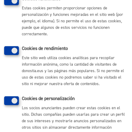
Órganos De Participación
Vivienda
Estas cookies permiten proporcionar opciones de
personalización y funciones mejoradas en el sitio web (por
ejemplo, el idioma). Si no permite el uso de estas cookies,
puede que algunos de estos servicios no funcionen
correctamente.
Comunícate con el Ayuntamiento de Donostia / San
Sebastián
Cookies de rendimiento
(gratuito desde Donostia / San Sebastián)
010
Este sitio web utiliza cookies analíticas para recopilar
(+34) 943 481 000
información anónima, como la cantidad de visitantes de
Buzón de la ciudadanía
donostia.eus y las páginas más populares. Si no permite el
Informar de un error en la web
uso de estas cookies no podremos saber si ha visitado el
sitio ni mejorar nuestra oferta de contenidos.
Enlaces útiles
Cookies de personalización
Ofertas de empleo
Los socios anunciantes pueden crear estas cookies en el
Perfil del contratante
sitio. Dichas compañías pueden usarlas para crear un perfil
Sede electrónica
de sus intereses y mostrarle anuncios personalizados en
Mapas - GeoDonostia
otros sitios sin almacenar directamente información
Sala de prensa