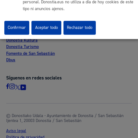
personal. Donostia.eus no utiliza a día de hoy cookies de este
Mapa web
tipo ni anuncios ajenos.
Otras páginas web corporativas
Confirmar
Aceptar todo
Rechazar todo
Donostia Kirola
Donostia Kultura
Donostia Turismo
Fomento de San Sebastián
Dbus
Síguenos en redes sociales
© Donostiako Udala - Ayuntamiento de Donostia / San Sebastián
Ijentea 1, 20003 Donostia / San Sebastián
Aviso legal
Política de privacidad