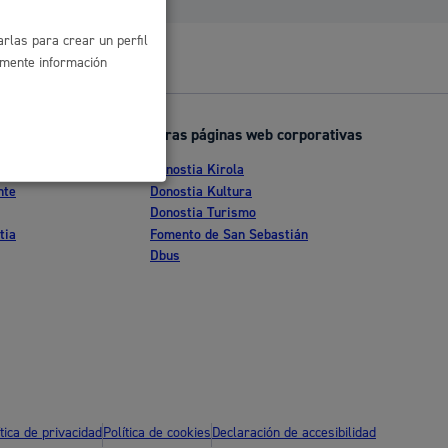
rlas para crear un perfil
amente información
Otras páginas web corporativas
Donostia Kirola
nte
Donostia Kultura
Donostia Turismo
tia
Fomento de San Sebastián
Dbus
l
Catálogo de trámites
les
ítica de privacidad
Política de cookies
Declaración de accesibilidad