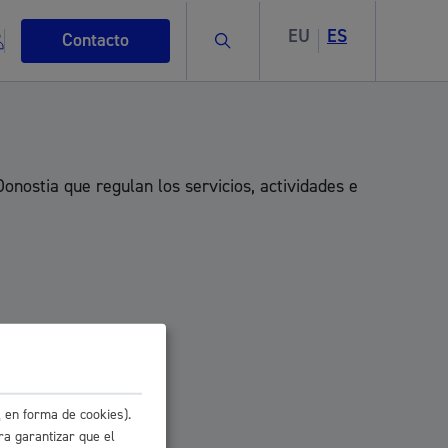
EU
ES
Buscar
Contacto
onostia que regulan los servicios, actividades e
s
ismo
 en forma de cookies).
ra garantizar que el