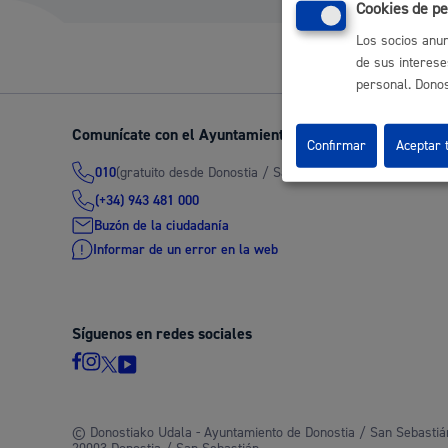
Cookies de pe
Los socios anun
de sus interese
Participación ciudadana y asociacionismo
personal. Donost
Comunícate con el Ayuntamiento de Donostia / San Seb
Confirmar
Aceptar 
(gratuito desde Donostia / San Sebastián)
010
Deporte
(+34) 943 481 000
Buzón de la ciudadanía
Informar de un error en la web
Síguenos en redes sociales
La ciudad
Actua
La ciudad ahora
Notici
© Donostiako Udala - Ayuntamiento de Donostia / San Sebastián