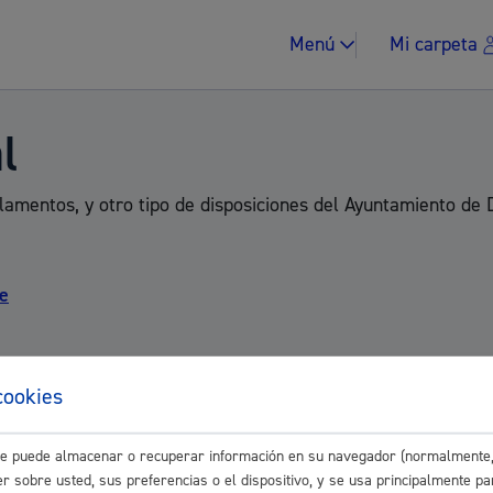
Menú
Mi carpeta
l
amentos, y otro tipo de disposiciones del Ayuntamiento de D
Impuestos y multa
te
cookies
Vivienda y urban
este puede almacenar o recuperar información en su navegador (normalmente,
r sobre usted, sus preferencias o el dispositivo, y se usa principalmente pa