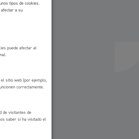
unos tipos de cookies.
 afectar a su
 residuos y medioambiente
ies puede afectar al
nal.
el sitio web (por ejemplo,
co y empleo
funcionen correctamente.
d de visitantes de
s saber si ha visitado el
humanos y convivencia