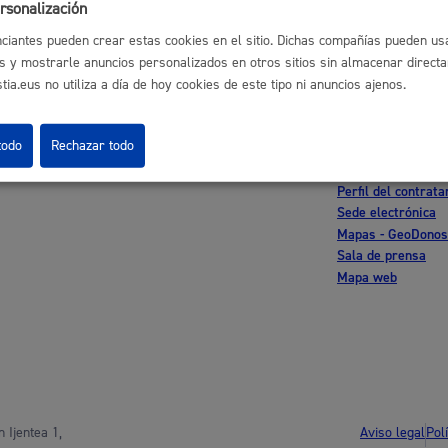
rsonalización
ciantes pueden crear estas cookies en el sitio. Dichas compañías pueden usa
s y mostrarle anuncios personalizados en otros sitios sin almacenar direct
Cultura
ia.eus no utiliza a día de hoy cookies de este tipo ni anuncios ajenos.
astián
Enlaces útiles
todo
Rechazar todo
Ofertas de empleo
Perfil del contrata
Turismo
Sede electrónica
Mapas - GeoDonos
Sala de prensa
Mapa web
lidad
Administración municipa
as
Tablón de anuncios oficia
Aviso legal
Pol
 Ijentea 1,